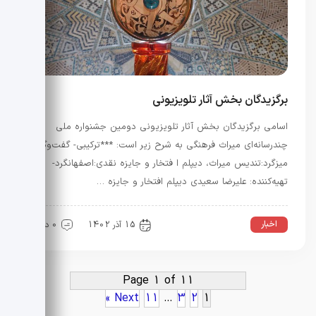
برگزیدگان بخش آثار تلویزیونی
اسامی برگزیدگان بخش آثار تلویزیونی دومین جشنواره ملی
چندرسانه‌ای میراث فرهنگی به شرح زیر است: ***ترکیبی- گفت‌وگو-
میزگرد:تندیس میراث، دیپلم ا فتخار و جایزه نقدی:اصفهانگرد-
تهیه‌کننده: علیرضا سعیدی دیپلم افتخار و جایزه …
اخبار
15 آذر 1402
0 دیدگاه
Page 1 of 11
Next »
11
…
3
2
1