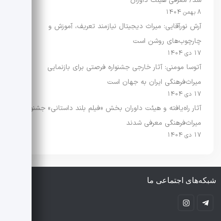
شد/ معرفی هیئت داوران
8 بهمن 1404
آرش نورآقایی: میراث دیجیتال نیازمند تعریف، آموزش و
چارچوب‌های روشن است
17 دی 1404
آتوسا مومنی: آثار خارجی جشنواره فرصتی برای بازنمایی
میراث‌فرهنگی ایران به جهان است
17 دی 1404
آثار راه‌یافته و هیئت داوران بخش «فیلم بلند داستانی» جشنواره
میراث‌فرهنگی معرفی شدند
17 دی 1404
شبکه‌های اجتماعی ما