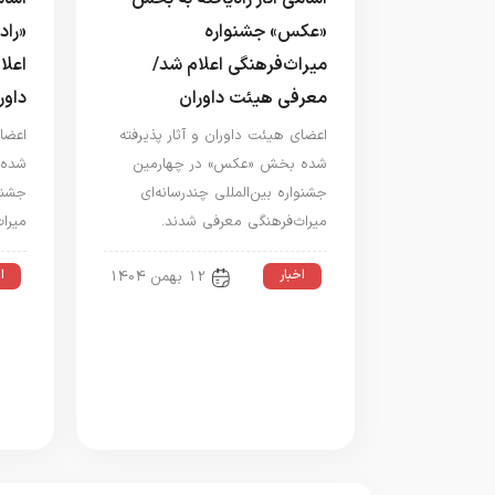
«عکس» جشنواره
«راد
میراث‌فرهنگی اعلام شد/
اعلا
معرفی هیئت داوران
داور
اعضای هیئت داوران و آثار پذیرفته
اعضای
شده بخش «عکس» در چهارمین
شده 
جشنواره بین‌المللی چندرسانه‌ای
جشنوا
میراث‌فرهنگی معرفی شدند.
میرا
اخبار
ا
12 بهمن 1404