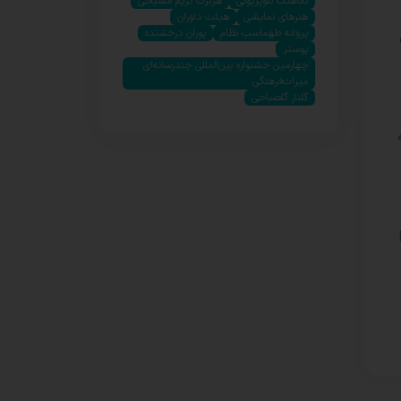
نماهنگ تلویزیونی
هربرت کریم مسیحی
هنرهای نمایشی
هیئت داوران
پروانه طهماسب نظام
پوران درخشنده
پوستر
چهارمین جشنواره بین‌المللی چندرسانه‌ای
میراث‌فرهنگی
گلناز گلصباحی