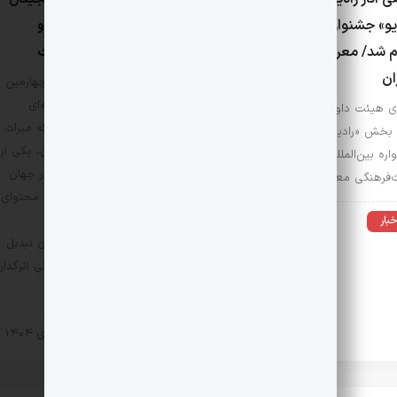
یو» جشنواره میراث‌فرهنگی
نیازمند تعریف، آموزش و
م شد/ معرفی هیئت
چارچوب‌های روشن است
ان
داور بخش میراث دیجیتال چهارمین
جشنواره بین‌المللی چندرسانه‌ای
 هیئت داوران و آثار پذیرفته
میراث‌فرهنگی معتقد است که میراث
بخش «رادیو» در چهارمین
دیجیتال، با وجود نوپا بودن، یکی از
ره بین‌المللی چندرسانه‌ای
قدرتمندترین اشکال میراث در جهان
ث‌فرهنگی معرفی شدند.
امروز است؛ میراثی که بدون محتوای
علمی، آموزش هدفمند و
خبار
8 بهمن 1404
چارچوب‌های مشخص، امکان تبدیل
شدن به یک محصول فرهنگی اثرگذار
را نخواهد داشت.
اخبار
17 دی 1404