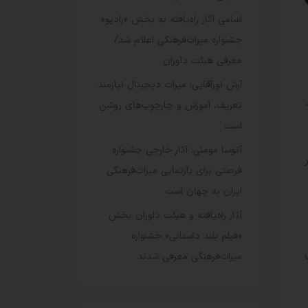
اسامی آثار راه‌یافته به بخش «رادیو»
جشنواره میراث‌فرهنگی اعلام شد/
معرفی هیئت داوران
آرش نورآقایی: میراث دیجیتال نیازمند
تعریف، آموزش و چارچوب‌های روشن
است
آتوسا مومنی: آثار خارجی جشنواره
ان از ساعت ۱۶ تا ۱۷ در
فرصتی برای بازنمایی میراث‌فرهنگی
ایران به جهان است
آثار راه‌یافته و هیئت داوران بخش
«فیلم بلند داستانی» جشنواره
میراث‌فرهنگی معرفی شدند