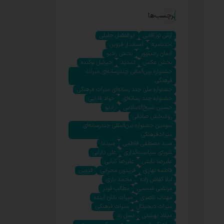
برچسب‌ها
آرش نورآقایی
ابوالفضل جلیلی
اختتامیه
استاندار قزوین
ایمان رحیم‌پور
بخش رادیو
بخش عکس
تمدید
جبرئیل نوکنده
جشنواره بین‌المللی چندرسانه‌ای میراث
فرهنگی
جشنواره ملی چند رسانه‌ای میراث فرهنگی
جشنواره چند رسانه‌ای
جواد قارایی
حسین شیخ‌الاسلامی
رادیو
روانبخش صادقی
سومین جشنواره بین‌المللی چندرسانه‌ای
میراث‌فرهنگی
سید مصطفی فاطمی
سینما
شورای سیاست‌گذاری
علی دارابی
علیرضا تابش
علیرضا کیایی
فاطمه نهاری
فریدون محرابی
قزوین
لیلا کفاش زاده
محمد یاری
مرتضی شمسی
مطالب فوتر
مهتاب ناصری
میراث بانان آینده
میراث دیجیتال
میراث فرهنگی
میلاد بهشتی
نسل زد