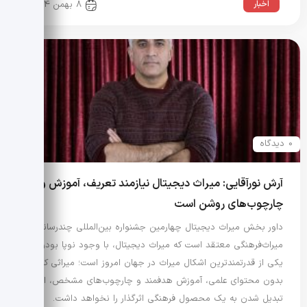
اخبار
8 بهمن 1404
0 دیدگاه
آرش نورآقایی: میراث دیجیتال نیازمند تعریف، آموزش و
چارچوب‌های روشن است
داور بخش میراث دیجیتال چهارمین جشنواره بین‌المللی چندرسانه‌ای
میراث‌فرهنگی معتقد است که میراث دیجیتال، با وجود نوپا بودن،
یکی از قدرتمندترین اشکال میراث در جهان امروز است؛ میراثی که
بدون محتوای علمی، آموزش هدفمند و چارچوب‌های مشخص، امکان
تبدیل شدن به یک محصول فرهنگی اثرگذار را نخواهد داشت.