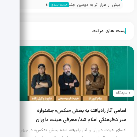
»
بیش از هزار اثر به دومین جشنواره
پست بعدی
چندرسانه‌ای میراث فرهنگی رسید/ بازدید
رییس شورای سیاستگذاری جشواره از دبیرخانه
پست های مرتبط
0 دیدگاه
اسامی آثار راه‌یافته به بخش «عکس» جشنواره
میراث‌فرهنگی اعلام شد/ معرفی هیئت داوران
اعضای هیئت داوران و آثار پذیرفته شده بخش «عکس» در چهارمین