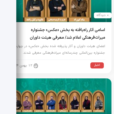
0 دیدگاه
اسامی آثار راه‌یافته به بخش «عکس» جشنواره
میراث‌فرهنگی اعلام شد/ معرفی هیئت داوران
اعضای هیئت داوران و آثار پذیرفته شده بخش «عکس» در چهارمین
جشنواره بین‌المللی چندرسانه‌ای میراث‌فرهنگی معرفی شدند.
اخبار
12 بهمن 1404