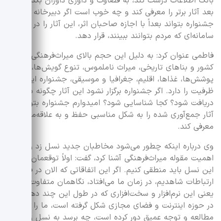
بانک اطلاعات درست کند، به قضاوت و داوری داوران بگذارد و
بعد آثار برتر را معرفی کند و چه خوب است اگر دبیرخانه
جشنواره بتواند بعداً با اجازه صاحبان اثر، این آثار را در یک
سامانه‌ای که مردم بتوانند ببینند، قرار دهد.
فاطمی عنوان کرد: به دلیل این حجم بالای میراث‌فرهنگی در
کشور و بناهای تاریخی، میراث ناملموس، تنوع گویش‌ها،
پوشش‌ها، غذاها، اقلیم، جغرافیا و موسیقی، جشنواره این
ظرفیت را دارد. اگر جشنواره برگزار نشود این آثار چگونه باید
دریافت شود؟ کجا شناسایی شود؟ امیدوارم جشنواره بتواند
آثار جمع‌آوری شده را به شکل مناسبی حفظ و به علاقه‌مندان
معرفی کند.
وی درباره اینکه چطور می‌شود مخاطبان جدید نسل زد را با
اهمیت مقوله میراث‌فرهنگی آشنا کرد، گفت: اولاً توقعمان را از
این نسل باید منطقی کنیم. اگر این اتفاقاتی که الان در فضای
ارتباطات شاهدیم، در زمان ما می‌افتاد، نگاهمان متفاوت بود،
یعنی این نرم‌افزار و سخت‌افزاری که در طول این چند دهه اخیر
در حوزه اینترنت و فضای مجازی شکل گرفته است، ما را هم از
مطالعه و توجه عمیق دور کرده است، چه برسد به نسل زد.