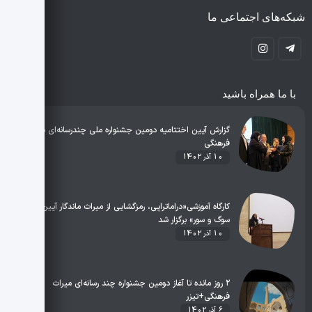
شبکه‌های اجتماعی ما
با ما همراه باشید
گزارش آیین اختتامیه دومین جشنواره ملی چندرسانه‌ای میراث
فرهنگی
10 آذر 1402
کارگاه آموزشی«دراماتراپی، رمزگشایی از میراث ماندگار آیین‌های
سوگ و سور» برگزار شد
10 آذر 1402
۲ روز مانده تا آغاز دومین جشنواره چند‌ رسانه‌ای میراث
فرهنگی+تیزر
6 آذر 1402