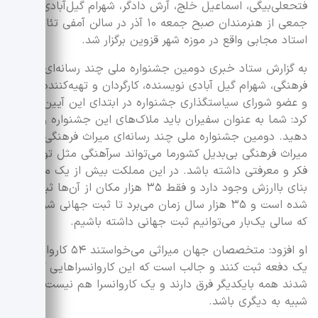
فتحعلی‌بیگی، اسماعیل خلج، آرش دادگر، شهرام گیل‌آبادی و
جمعی از هنرمندان صبح جمعه ۱۰ آذر در سالن آمفی تئاتر
استاد مجابی واقع در موزه شهر قزوین برگزار شد.
به گزارش ستاد خبری دومین جشنواره ملی چند رسانه‌ای میراث
فرهنگی، شهرام گیل آبادی نویسنده، کارگردان و تهیه‌کننده تئاتر
و عضو شورای سیاستگذاری جشنواره در ابتدای این آیین عنوان
کرد: شما به عنوان سفیران باید ملاک‌های این جشنواره را نشر
دهید. دومین جشنواره ملی چند‌ رسانه‌ای میراث فرهنگی،
میراث فرهنگی بی‌بدیل کشورما می‌تواند سرآهنگی مثل توسعه
فکر و معرفتی داشته باشد. در این مملکت بیش از یک میلیون
بنای باارزش وجود دارد و فقط ۳۵ هزار مکان از آن‌ها ثبت ملی
شده است و ۳۵ هزار سال زمان می‌برد تا ثبت جهانی شود چرا
که سالی یک‌بار می‌توانیم ثبت جهانی داشته باشیم.
او افزود: متخصصان جهان میراثی می‌خواستند ۵۴ کاروانسرا را
یک دفعه ثبت کنند و جالب است که این کاروانسراهایی که ثبت
شدند همه بایکدیگر فرق دارند و یک کاروانسرا هم نیست که
شبیه به دیگری باشد.