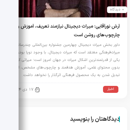
0 دیدگاه
آرش نورآقایی: میراث دیجیتال نیازمند تعریف، آموزش و
چارچوب‌های روشن است
داور بخش میراث دیجیتال چهارمین جشنواره بین‌المللی چندرسانه‌ای
میراث‌فرهنگی معتقد است که میراث دیجیتال، با وجود نوپا بودن،
یکی از قدرتمندترین اشکال میراث در جهان امروز است؛ میراثی که
بدون محتوای علمی، آموزش هدفمند و چارچوب‌های مشخص، امکان
تبدیل شدن به یک محصول فرهنگی اثرگذار را نخواهد داشت.
اخبار
17 دی 1404
دیدگاهتان را بنویسید