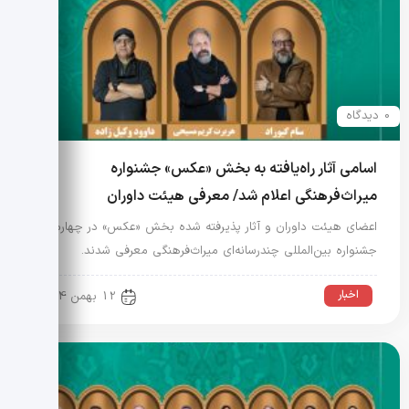
0 دیدگاه
اسامی آثار راه‌یافته به بخش «عکس» جشنواره
میراث‌فرهنگی اعلام شد/ معرفی هیئت داوران
اعضای هیئت داوران و آثار پذیرفته شده بخش «عکس» در چهارمین
جشنواره بین‌المللی چندرسانه‌ای میراث‌فرهنگی معرفی شدند.
اخبار
12 بهمن 1404