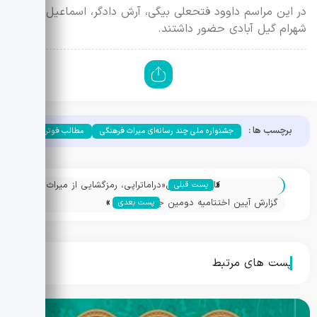
در این مراسم داوود فتحعلی بیگی، آرش دادگر، اسماعیل خلج،
شهرام گیل آبادی حضور داشتند.
برچسب ها :
جشنواره ملی چند رسانه‌ای میراث فرهنگی
مطالب فوتر
«
کارگاه آموزشی«دراماتراپی، رمزگشایی از میراث
پست قبلی
»
ماندگار آیین‌های سوگ و سور» برگزار شد
گزارش آیین اختتامیه دومین جشنواره ملی
پست بعدی
چندرسانه‌ای میراث فرهنگی
پست های مرتبط