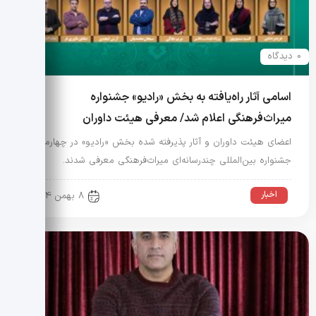
0 دیدگاه
اسامی آثار راه‌یافته به بخش «رادیو» جشنواره
میراث‌فرهنگی اعلام شد/ معرفی هیئت داوران
اعضای هیئت داوران و آثار پذیرفته شده بخش «رادیو» در چهارمین
جشنواره بین‌المللی چندرسانه‌ای میراث‌فرهنگی معرفی شدند.
اخبار
8 بهمن 1404