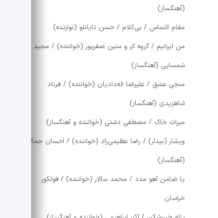
(آهنگساز)
مقام التماس / بی‌کلام / حسن تایانلو (نوازنده)
من ایرانیم / گروه کر و متین صفرپور (خواننده) / مجید
شمسایی (آهنگساز)
منجی عشق / علیرضا اله‌دادیان (خواننده) / فرناد
شاهزیدی (آهنگساز)
میراث خاک / مصطفی دشتی (خواننده و آهنگساز)
ویشار (بیدار) / رضا عظیمی‌راد (خواننده) / احسان جمالی
(آهنگساز)
یا ضامن آهو مدد / محمد سالار (خواننده) / فولکور
خراسان
یزله خیبرشکن / اکبر ابراهیمی (خواننده و آهنگساز)