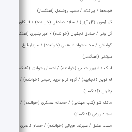
قرسه‌ها / بی‌کلام / سعید روشندل (آهنگساز)
گل آرمون (گل آرزو) / میلاد صادقی (خواننده) / فولکلور
گل ونی / صادق نجفیان (خواننده) / امیر بشیری (آهنگساز)
گولباخی / محمدجواد شوهانی (خواننده) / مازیار فرخ
سرشتی (آهنگساز)
لبیک / شهروز حبیبی (خواننده) / احسان جوادی (آهنگساز)
له کوین (کجایید) / گروه کر و فرید رحیمی (خواننده) / زیاد
پطرس (آهنگساز)
مانگه شو (شب مهتابی) / حمداله عسگری (خواننده) /
سجاد زارعی (آهنگساز)
مست عشق / علیرضا قربانی (خواننده) / حسام ناصری