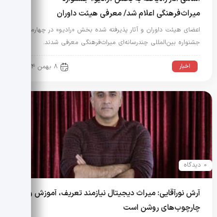
میراث‌فرهنگی اعلام شد/ معرفی هیئت داوران
اعضای هیئت داوران و آثار پذیرفته شده بخش «رادیو» در چهارمین
جشنواره بین‌المللی چندرسانه‌ای میراث‌فرهنگی معرفی شدند.
اخبار
8 بهمن 1404
0 دیدگاه
آرش نورآقایی: میراث دیجیتال نیازمند تعریف، آموزش و
چارچوب‌های روشن است