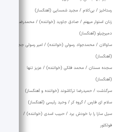
رستاخیز / بی‌کلام / مجید شمسایی (آهنگساز)
زنان استوار میهنم / صادق جاوید (خواننده) / محمدرضا
دمیرچیلو (آهنگساز)
ساوالان / محمدجواد رسولی (خواننده) / امیر رسولی ججین
(آهنگساز)
سجده مستان / محمد فلکی (خواننده) / عزیز تنها
(آهنگساز)
سرگذشت / حمیدرضا ترکاشوند (خواننده و آهنگساز)
سلام ای فارس / گروه کر / وحید رئیسی (آهنگساز)
سیل سارا را با خودش برد / حبیب اسدی (خواننده) /
فولکلور