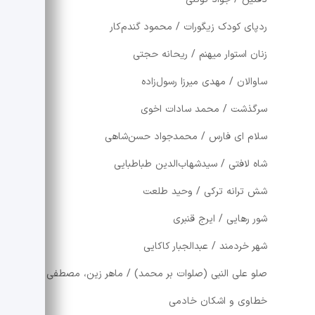
ردپای کودک زیگورات / محمود گندم‌کار
زنان استوار میهنم / ریحانه حجتی
ساوالان / مهدی میرزا رسول‌زاده
سرگذشت / محمد سادات اخوی
سلام ای فارس / محمدجواد حسن‌شاهی
شاه لافتی / سیدشهاب‌الدین طباطبایی
شش ترانه ترکی / وحید طلعت
شور رهایی / ایرج قنبری
شهر خردمند / عبدالجبار کاکایی
صلو علی النبی (صلوات بر محمد) / ماهر زین، مصطفی
خطاوی و اشکان خادمی