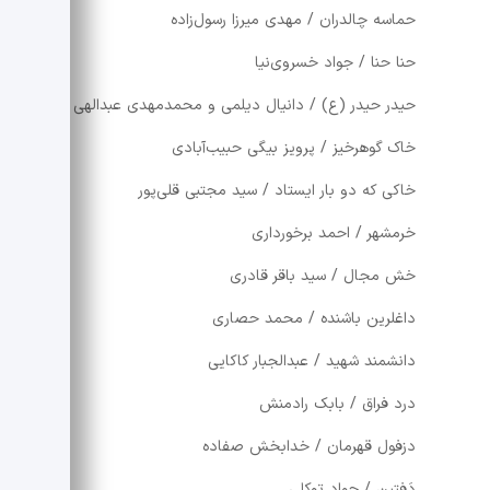
حماسه چالدران / مهدی میرزا رسول‌زاده
حنا حنا / جواد خسروی‌نیا
حیدر حیدر (ع) / دانیال دیلمی و محمدمهدی عبدالهی
خاک گوهرخیز / پرویز بیگی حبیب‌آبادی
خاکی که دو بار ایستاد / سید مجتبی قلی‌پور
خرمشهر / احمد برخورداری
خش مجال / سید باقر قادری
داغلرین باشنده / محمد حصاری
دانشمند شهید / عبدالجبار کاکایی
درد فراق / بابک رادمنش
دزفول قهرمان / خدابخش صفاده
دَفتین / جواد توکلی