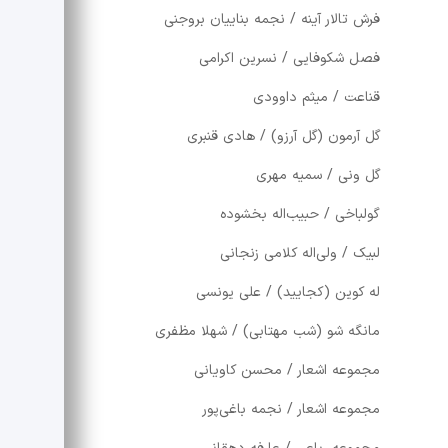
فرش تالار آینه / نجمه بناییان بروجنی
فصل شکوفایی / نسرین اکرامی
قناعت / میثم داوودی
گل آرمون (گل آرزو) / هادی قنبری
گل ونی / سمیه مهری
گولباخی / حبیب‌اله بخشوده
لبیک / ولی‌اله کلامی زنجانی
له کوین (کجایید) / علی یونسی
مانگه شو (شب مهتابی) / شهلا مظفری
مجموعه اشعار / محسن کاویانی
مجموعه اشعار / نجمه باغی‌پور