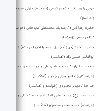
چوپی را رها نکن / کیوان کریمی (خواننده) / آرش محمدی
(آهنگساز)
حضرت زهرا (س) / زنده‌یاد محمدعلی کریم‌خانی (خواننده)
/ ناصر نجفی (آهنگساز)
حضرت محمد (ص) / جمیل احمد راهبان (خواننده) /
ابوالقاسم حسین‌نژاد (آهنگساز)
حماسه چالدران / محمدجواد رسولی و مهدی حمزه‌زاده
(خوانندگان) / امیر رسولی ججین (آهنگساز)
حنا حنا / دیدار محمودی (خواننده و آهنگساز)
حیدر حیدر (ع) / سید عباس الدنیناوی و یوسف علی‌پور
(خواننده) / سید عباس منصوری (آهنگساز)