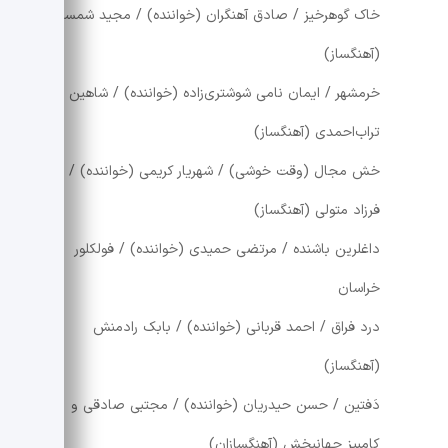
خاک گوهرخیز / صادق آهنگران (خواننده) / مجید شمسایی
(آهنگساز)
خرمشهر / ایمان نامی شوشتری‌زاده (خواننده) / شاهین
تراب‌احمدی (آهنگساز)
خش مجال (وقت خوشی) / شهریار کریمی (خواننده) /
فرزاد متولی (آهنگساز)
داغلرین باشنده / مرتضی حمیدی (خواننده) / فولکلور
خراسان
درد فراق / احمد قربانی (خواننده) / بابک رادمنش
(آهنگساز)
دَفتین / حسن حیدریان (خواننده) / مجتبی صادقی و
کامبیز جهانبخش (آهنگسازان)