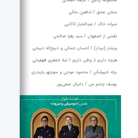
مجموعه رباعی / عارفه دهقانی
منجی عشق / شاهین ملکی
میراث خاک / عبدالجبار کاکایی
نقشی از اصفهان / سید زهرا صالحی
ویشار (بیدار) / احسان جمالی و ذبیح‌اله ذبیحی
هرچه داریم از وطن داریم / لیلا جعفری قهفرخی
یزله خیبرشکن / محمود موجی و منوچهر بایندری
یوسف چشم من / دانیال صفی‌پور