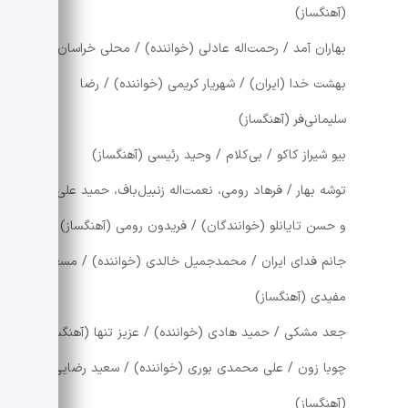
(آهنگساز)
بهاران آمد / رحمت‌اله عادلی (خواننده) / محلی خراسان
بهشت خدا (ایران) / شهریار کریمی (خواننده) / رضا
سلیمانی‌فر (آهنگساز)
بیو شیراز کاکو / بی‌کلام / وحید رئیسی (آهنگساز)
توشه بهار / فرهاد رومی، نعمت‌اله زنبیل‌باف، حمید علی‌نیا
و حسن تایانلو (خوانندگان) / فریدون رومی (آهنگساز)
جانم فدای ایران / محمدجمیل خالدی (خواننده) / مسعود
مفیدی (آهنگساز)
جعد مشکی / حمید هادی (خواننده) / عزیز تنها (آهنگساز)
چوبا زون / علی محمدی بوری (خواننده) / سعید رضایی
(آهنگساز)