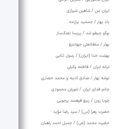
ایران من / شاهین شیرازی
باد بهار / جمشید برازنده
بوگو چیطو شد / پریسا تفنگ‌ساز
بهار / سلطانعلی جهانتیغ
بهشت خدا (ایران) / رسول ثنایی
ترانه ایران / فاطمه وکیلی
توشه بهار / صادق آدینه و محمد حصاری
جانم فدای ایران / شورش محمودی
چوبا زون / ربیع فرهمند برجویی
حضرت زهرا (س) / سید رضا مؤید
حضرت محمد (ص) / جمیل احمد راهبان