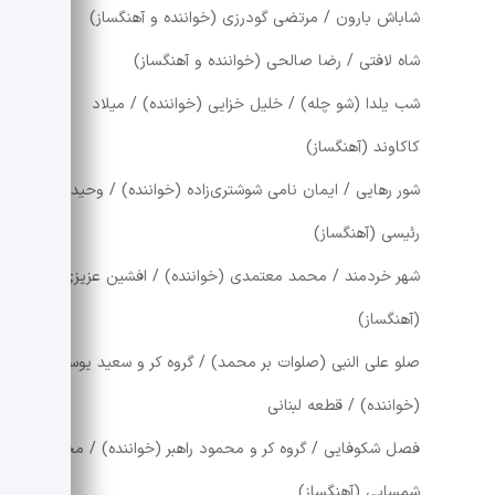
شاباش بارون / مرتضی گودرزی (خواننده و آهنگساز)
شاه لافتی / رضا صالحی (خواننده و آهنگساز)
شب یلدا (شو چله) / خلیل خزایی (خواننده) / میلاد
کاکاوند (آهنگساز)
شور رهایی / ایمان نامی شوشتری‌زاده (خواننده) / وحید
رئیسی (آهنگساز)
شهر خردمند / محمد معتمدی (خواننده) / افشین عزیزی
(آهنگساز)
صلو علی النبی (صلوات بر محمد) / گروه کر و سعید یوسفی
(خواننده) / قطعه لبنانی
فصل شکوفایی / گروه کر و محمود راهبر (خواننده) / مجید
شمسایی (آهنگساز)