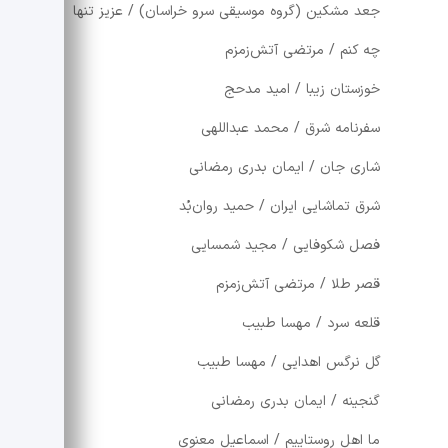
جعد مشکین (گروه موسیقی سرو خراسان) / عزیز تنها
چه کنم / مرتضی آتش‌زمزم
خوزستان زیبا / امید مدحج
سفرنامه شرق / محمد عبداللهی
شاری جان / ایمان بدری رمضانی
شرق تماشایی ایران / حمید روان‌بُد
فصل شکوفایی / مجید شمسایی
قصر طلا / مرتضی آتش‌زمزم
قلعه سرد / مهسا طبیب
گل نرگس اهدایی / مهسا طبیب
گنجینه / ایمان بدری رمضانی
ما اهل روستاییم / اسماعیل معنوی