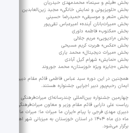
بخش «فیلم و سینما» محمدمهدی حیدریان
بخش «تلویزیونی و نمایش خانگی» مجید زین‌العابدین
بخش «شعر و موسیقی» حمیدرضا حسینی
بخش «میراث‌بانان آینده» امیرعباس تقی‌پور
بخش «مکتوب» فاطمه داوری
بخش «رادیویی» مریم جلالی
بخش «عکس» هربرت کریم مسیحی
بخش «میراث دیجیتال» محمد یاری
بخش «نمایش» شهرام گیل آبادی
بخش «جایزه ویژه خوزستان» محمد جوروند
همچنین در این دوره سید عباس فاطمی قائم مقام دبیر و
ایمان رحیم‌پور دبیر اجرایی جشنواره هستند.
چهارمین جشنواره بین‌المللی چندرسانه‌ای میراث‌فرهنگی به
ریاست علی دارابی قائم مقام وزیر و معاون میراث‌فرهنگی و به
دبیری مهدی فرجی با پیام «ایران ما میراث ما؛ میراث ما ایران
ما» دی ماه ۱۴۰۴ در استان خوزستان به میزبانی شهر اهواز
برگزار می‌شود.