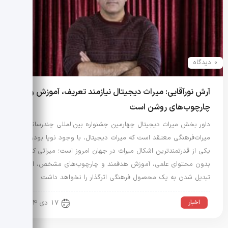
0 دیدگاه
آرش نورآقایی: میراث دیجیتال نیازمند تعریف، آموزش و
چارچوب‌های روشن است
داور بخش میراث دیجیتال چهارمین جشنواره بین‌المللی چندرسانه‌ای
میراث‌فرهنگی معتقد است که میراث دیجیتال، با وجود نوپا بودن،
یکی از قدرتمندترین اشکال میراث در جهان امروز است؛ میراثی که
بدون محتوای علمی، آموزش هدفمند و چارچوب‌های مشخص، امکان
تبدیل شدن به یک محصول فرهنگی اثرگذار را نخواهد داشت.
اخبار
17 دی 1404