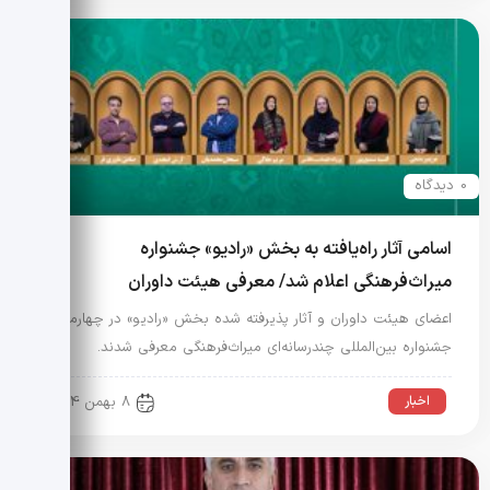
0 دیدگاه
اسامی آثار راه‌یافته به بخش «رادیو» جشنواره
میراث‌فرهنگی اعلام شد/ معرفی هیئت داوران
اعضای هیئت داوران و آثار پذیرفته شده بخش «رادیو» در چهارمین
جشنواره بین‌المللی چندرسانه‌ای میراث‌فرهنگی معرفی شدند.
اخبار
8 بهمن 1404