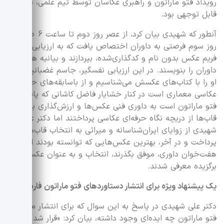
رویداد فتو ماراتون و راهبری عکاسان توسط تیم علمی، نکته
قابل توجهی بود
.
آنطور که شهیدی بیان کرد، از عصر روز دوم تا ساعت 6 صبح
روز سوم فرصتی به داوران اختصاص یافت که به ارزیابی 1200
فریم عکس بدون نام و کدگذاری‌شده، بپردازند و بیانیه هیات
داوران را بنویسند. در این ارزیابی نفسگیر، جاسم غضبانپور که
او را با کتاب‌های عکسش می‌شناسیم و از باسابقه‌های حوزه
عکاسی معماری است در کنار خشایار فاضل کاشانی که پایه‌گذار
فتو ماراتون است به داوری فنی عکس‌ها و ارزش‌گذاری بر
قاب‌ها از دریچه نگاه حرفه‌ای عکاسی پرداختند اما دکتر علی
شهیدی از زوایای ایران‌شناسانه و میراثی به انتخاب قاب‌ها
پرداخت و در آخر، بهترین عکس‌هایی که توانسته بودند از
هفت‌خوان داوری، موفق بگذرند، انتخاب و به عنوان عکس‌های
برگزیده معرفی شدند.
یک پیشنهاد ویژه برای انتشار دستاوردهای فتو ماراتون فارس
دکتر علی شهیدی در پاسخ به این سوال که برای انتشار ماحصل
فتو ماراتون چه ایده‌ای وجود داشته، بیان کرد: «قرار شد کتاب