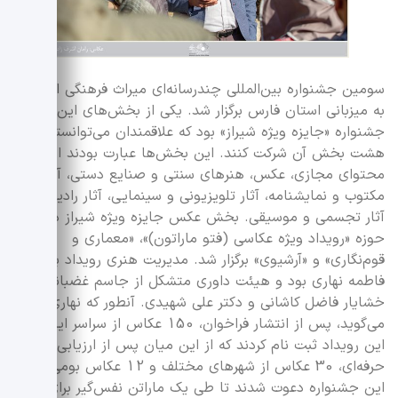
سومین جشنواره بین‌المللی چندرسانه‌ای میراث فرهنگی امسال
به میزبانی استان فارس برگزار شد. یکی از بخش‌های این
جشنواره «جایزه ویژه شیراز» بود که علاقمندان می‌توانستند در
هشت بخش آن شرکت کنند. این بخش‌ها عبارت بودند از: تولید
محتوای مجازی، عکس، هنرهای سنتی و صنایع دستی، آثار
مکتوب و نمایشنامه، آثار تلویزیونی و سینمایی، آثار رادیویی،
آثار تجسمی و موسیقی. بخش عکس جایزه ویژه شیراز در سه
حوزه «رویداد ویژه عکاسی (فتو ماراتون)»، «معماری و
قوم‌نگاری» و «آرشیوی» برگزار شد. مدیریت هنری رویداد بر عهده
فاطمه نهاری بود و هیئت داوری متشکل از جاسم غضبانپور،
خشایار فاضل کاشانی و دکتر علی شهیدی. آنطور که نهاری
می‌گوید، پس از انتشار فراخوان، 150 عکاس از سراسر ایران در
این رویداد ثبت نام کردند که از این میان پس از ارزیابی سوابق
حرفه‌ای، 30 عکاس از شهرهای مختلف و 12 عکاس بومی به
این جشنواره دعوت شدند تا طی یک ماراتن نفس‌گیر برای ثبت