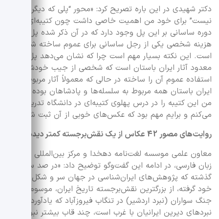
دکتر شهیدی در این باره تصریح کرد: «محور “پلی که دیگر
نیست” برای خود من اهمیت خاصی داشت چون کتیبه‌ای از
دوره ساسانی بر این پل وجود دارد که در آن ذکر شده پل با
هزینه شخصی یکی از رجل ساسانی برای عموم ساخته شده
است. این نکته بسیار مهم است چرا که نشان می‌دهد پل از
معدود آثار ایران باستان است که شخصی از جیب خودش برای
استفاده عموم آن را ساخته در حالی که معمولاً آثار مربوط به
ایران باستان همه مربوط به سلسله‌ها و پادشاهان بوده است.
من این کتیبه را در درس پهلوی کتیبه‌ای در دانشگاه تدریس
می‌کنم و برایم مهم بود که عکس‌های خوبی از آن ثبت شود.»
روایت‌های مصور 42 عکاس از یک نقش‌برجسته‌ کمتر دیده‌شده
معاون علمی موسسه لغت‌نامه دهخدا و مرکز بین‌المللی آموزش
زبان فارسی، در ادامه این گفت‌وگو توضیح داد: «در صد سال
گذشته که پژوهش‌های ایران‌شناسی در جهان سر و شکل تازه به
خود گرفته، از بزرگترین نقش‌برجسته تاریخ ایران، موسوم به
جنگ سواران (نبرد اردشیر) در تنگاب فیروزآباد که یادآورد
نبردهای دیرین ایرانیان با غرب است، چند قاب بیشتر نبود که