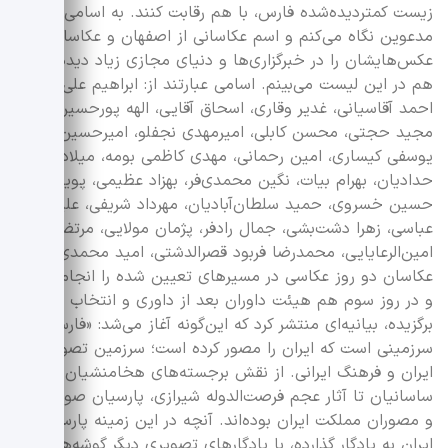
زیست کمتردیده‌شده فارس، با هم رقابت کنند. به اسامی
مدعوین نگاه می‌کنم و اسم عکاسانی از اصفهان و عکاسانی که
عکس‌هایشان را در خبرگزاری‌ها و دنیای مجازی زیاد دیده‌ایم را
هم در این لیست می‌بینم. اسامی عبارتند از: ابراهیم علی‌پور،
احمد آقاسیانی، غدیر وقاری، اسحاق آقایی، الهه پورحسین،
مجید حجتی، محسن کابلی، امیر‌مهدی نجفلو، امیرحسین
یوسفی کیساری، امین رحمانی، مهدی کاظمی بومه، میلاد
حدادیان، بهرام بیات، نگین محمدی‌فر، بهزاد عظیمی، پویا بیات،
حسین خسروی، حمید سلطان‌آبادیان، مهرداد شریفی، علیرضا
عباسی، زهرا دشت‌بشی، جمال رادفر، پژمان مولایی، مرتضی
امین‌الرعایایی، محمدرضا فربود قصرالدشتی، امید محمدی. این
عکاسان دو روز عکاسی در مسیرهای تعیین شده را انجام دادند
و در روز سوم هم هیئت داوران بعد از داوری و انتخاب آثار
برگزیده، بیانیه‌ای منتشر کرد که این‌گونه آغاز می‌شد: «فارس
سرزمینی است که ایران را مصور کرده است؛ سرزمین تصویرگر
ایران و فرهنگ ایرانی. از نقش برجسته‌های هخامنشیان و
ساسانیان تا آثار عجم فرصت‌الدوله شیرازی، پارسیان صورتگران
و مصوران مملکت ایران بوده‌اند. آنچه در این زمینه پارس برای
ایران به یادگار گذارده، با یادگارهای تصویری دیگر گوشه‌های این