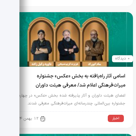
0 دیدگاه
اسامی آثار راه‌یافته به بخش «عکس» جشنواره
میراث‌فرهنگی اعلام شد/ معرفی هیئت داوران
اعضای هیئت داوران و آثار پذیرفته شده بخش «عکس» در چهارمین
جشنواره بین‌المللی چندرسانه‌ای میراث‌فرهنگی معرفی شدند.
اخبار
12 بهمن 1404