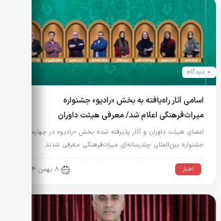
0 دیدگاه
اسامی آثار راه‌یافته به بخش «رادیو» جشنواره
میراث‌فرهنگی اعلام شد/ معرفی هیئت داوران
اعضای هیئت داوران و آثار پذیرفته شده بخش «رادیو» در چهارمین
جشنواره بین‌المللی چندرسانه‌ای میراث‌فرهنگی معرفی شدند.
اخبار
8 بهمن 1404