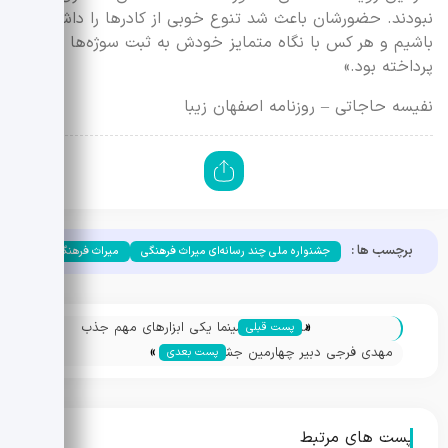
نبودند. حضورشان باعث شد تنوع خوبی از کادرها را داشته
باشیم و هر کس با نگاه متمایز خودش به ثبت سوژه‌ها
پرداخته بود.»
نفیسه حاجاتی – روزنامه اصفهان زیبا
برچسب ها :
جشنواره ملی چند رسانه‌ای میراث فرهنگی
میراث فرهنگی
«
مینو خانی: سینما یکی ابزارهای مهم‌ جذب
پست قبلی
»
گردشگر است/ بسترسازی برای اکران آثار
مهدی فرجی دبیر چهارمین جشنواره میراث
پست بعدی
فرهنگی شد
پست های مرتبط