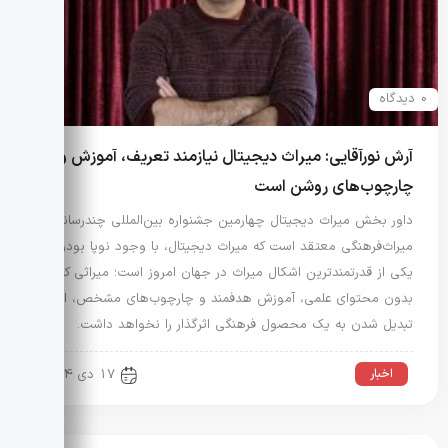
0 دیدگاه
آرش نورآقایی: میراث دیجیتال نیازمند تعریف، آموزش و
چارچوب‌های روشن است
داور بخش میراث دیجیتال چهارمین جشنواره بین‌المللی چندرسانه‌ای
میراث‌فرهنگی معتقد است که میراث دیجیتال، با وجود نوپا بودن،
یکی از قدرتمندترین اشکال میراث در جهان امروز است؛ میراثی که
بدون محتوای علمی، آموزش هدفمند و چارچوب‌های مشخص، امکان
تبدیل شدن به یک محصول فرهنگی اثرگذار را نخواهد داشت.
اخبار
17 دی 1404