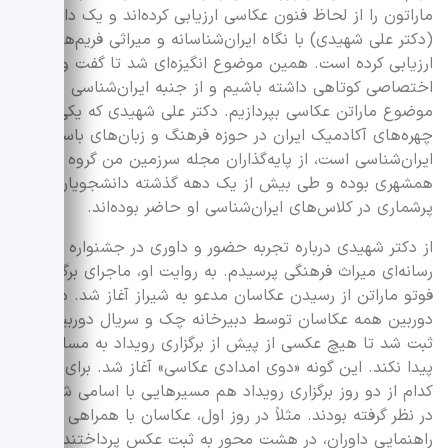
ماراتون را از لحاظ فنون عکاسی ارزیابی کرده‌اند و یک داور
(دکتر علی شهیدی) با نگاه ایران‌شناسانه و میراثی فریم‌ها را
ارزیابی کرده است. همین موضوع انگیزه‌ای شد تا گفت و گوی
اختصاصی کوتاهی داشته باشیم و از جنبه ایران‌شناسی به
موضوع ماراتن عکاسی بپردازیم. دکتر علی شهیدی که یکی از
چهره‌های آکادمیک ایران در حوزه فرهنگ و زبان‌های باستانی و
ایران‌شناسی است، از پایه‌گذاران مجله سرزمین من گروه مجلات
همشهری بوده و طی بیش از یک دهه گذشته دانشجویان
پرشماری در کلاس‌های ایران‌شناسی او حاضر بوده‌اند.
از دکتر شهیدی درباره تجربه حضور و داوری در جشنواره چند
رسانه‌ای میراث فرهنگی پرسیدم. به روایت او، ماجرای برگزاری
فوتو ماراتن از رسیدن عکاسان مدعو به شیراز آغاز شد. در ابتدا
دوربین همه عکاسان توسط دبیرخانه چک و سریال دوربین‌ها
ثبت شد تا هیچ عکسی از پیش از برگزاری رویداد به مسابقه راه
پیدا نکند. این گونه «دوی امدادی عکاسی» آغاز شد. برای هر
کدام از دو روز برگزاری رویداد هم مسیرهایی با اسامی شاعرانه
در نظر گرفته بودند. مثلاً در روز اول، عکاسان با همراهی و
راهنمایی داوران، در هشت محور به ثبت عکس پرداختند که