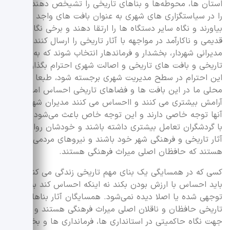
استان ها، محوطه‌ها و بناهای تاریخی را تشیخص دهند، آنها
را در سیاستگزاری های شهری به عنوان بافت های واجد الارزش
بیاورند و نگاه سایر دستگاه ها را ارتقا دهند و برخی نگاه های
قدیمی و ناکارآمد در مواجهه با آثار تاریخی را ارسال کنند،
مدیرانی شهردار، بخشدار و فرماندهار انتخاب شوند که به بناهای
تاریخی و بافت های تاریخی و اصالت شهری احترام بگذارند. اگر
این احترام در سطح مدیریت شهری برجسته شود، طبعا جامعه
محلی ما در این بافت ها و فضاهای تاریخی احساس امنیت و
آرامش بیشتری می کنند و ااحساس می کنند مدیران شهری به
آنها توجه خاصی دارند و این توجه خاص باعث می‌شود که آنها
با گردشگران تعامل بیشتری داشته باشند و خودشان روایتگر
آثار تاریخی و فرهنگی شهر خود باشند و نیروهای مردمی
هستند که حافظان اصلی میراث فرهنگی هستند.
کسی که در همسایگی یک بنای مهم تاریخی زندگی می کنند،
باید احساس با ارزش بودن بکند نه اینکه احساس کند به او کم
توجهی شده یا اصلا دیده نمی‌شود. همسایگان آثار بناهای
تاریخی حافظان و ناقلان اصلی میراث فرهنگی هستند و از این
جهت نگاه حاکمیتی در استانداری ها، فرمانداری ها و بخشداری