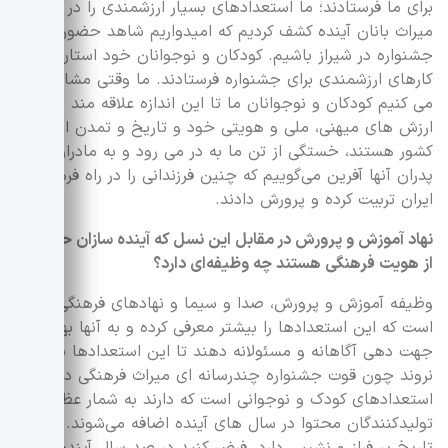
برای ما فرستادند؛ ما استعدادهای بسیار ارزشمندی را در بخش
میراث بانان آینده کشف کردیم که امیدواریم شاهد حضور آنها در
جشنواره در شیراز باشیم. کودکان و نوجوانان خود استان فارس
کارهای ارزشمندی برای جشنواره فرستادند. ما وقتی مشاهده
می کنیم کودکان و نوجوانان ما تا این اندازه علاقه مند به
ارزش های میهنی، ملی و هویتی خود و تاریخ و تمدن ارزشمند
کشور هستند، خستگی از تن ما به در می رود و به مادران و
پدران آنها آفرین می‌گوییم که چنین فرزندانی را در راه فرهنگ
ایران تربیت کرده و پرورش دادند.
نهاد آموزش و پرورش در مقابل این نسل که آینده سازان حفاظت
از هویت فرهنگی هستند چه وظیفه‌ای دارد؟
وظیفه آموزش و پرورش، صدا و سیما و نهادهای فرهنگی این
است که این استعدادها را بیشتر معرفی کرده و به آنها بها و
جهت دهی آگاهانه و مسئولانه دهند تا این استعدادها به هدر
نروند چون قوت جشنواره چندرسانه ای میراث فرهنگی در کشف
استعدادهای کودک و نوجوانی است که دارند به شمار عظیم
تولیدکنندگان محتوا در سال های آینده اضافه می‌شوند. ایران
تاریخ پر فراز و نشیبی دارد. فرض کنید در صد سال آینده جه