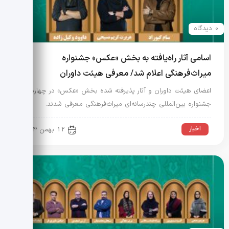
0 دیدگاه
اسامی آثار راه‌یافته به بخش «عکس» جشنواره
میراث‌فرهنگی اعلام شد/ معرفی هیئت داوران
اعضای هیئت داوران و آثار پذیرفته شده بخش «عکس» در چهارمین
جشنواره بین‌المللی چندرسانه‌ای میراث‌فرهنگی معرفی شدند.
اخبار
12 بهمن 1404