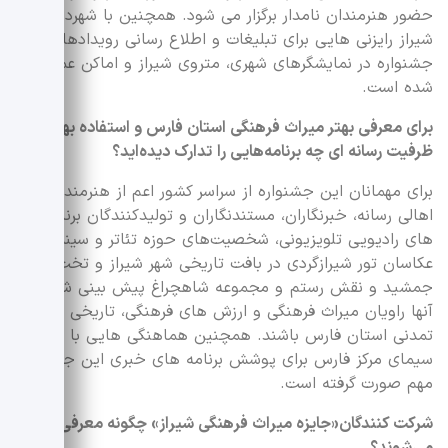
حضور هنرمندان نامدار برگزار می شود. همچنین با شهرداری
شیراز رایزنی هایی برای تبلیغات و اطلاع رسانی رویدادهای
جشنواره در نمایشگرهای شهری، متروی شیراز و اماکن عمومی
شده است.
برای معرفی بهتر میراث فرهنگی استان فارس و استفاده بهتر از
ظرفیت رسانه ای چه برنامه‌هایی را تدارک دیده‌اید؟
برای مهمانان این جشنواره از سراسر کشور اعم از هنرمندان،
اهالی رسانه، خبرنگاران، مستندنگاران و تولیدکنندگان برنامه
های رادیویی تلویزیونی، شخصیت‌های حوزه تئاتر و سینما و
عکاسان تور شیرازگردی در بافت تاریخی شهر شیراز و تخت
جمشید و نقش رستم و مجموعه شاهچراغ پیش بینی شده که
آنها راویان میراث فرهنگی و ارزش های فرهنگی، تاریخی و
تمدنی استان فارس باشند. همچنین هماهنگی هایی با صدا و
سیمای مرکز فارس برای پوشش برنامه های خبری این جشنواره
مهم صورت گرفته است.
شرکت کنندگان«جایزه میراث فرهنگی شیراز» چگونه معرفی
می‌شوند؟