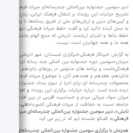
دبیر سومین جشنواره بین‌المللی چندرسانه‌ای میراث فرهنگی با
تشریح جزئیات این رویداد بر انتقال فرهنگ ایرانی، زبان فارسی
و آیین‌های دینی و ارزش‌های ملی از طریق رسانه‌ها با زبان هنر
به نسل آینده تاکید کرد و گفت: حفظ میراث فرهنگی تنها به
حفظ بناها و اشیای ارزشمند تاریخی که منبع الهام بخشی برای
همه ما و همه جهانیان است، نیست.
به گزارش خبرنگار فرهنگی خبرگزاری شبستان، شهر تاریخی شیراز
میزبان «سومین دوره جشنواره بین المللی چند رسانه ای میراث
فرهنگی» است و برنامه های متنوعی در روزهای پانزدهم،
شانزدهم، هفدهم و هجدهم آبان با موضوع میراث فرهنگی و
محصولات چندرسانه ای برای اجرا از سوی ستاد جشنواره تدارک
دیده شده است. درباره جزئیات برگزاری این رویداد و افزایش
میزان سواد میراثی مردم و حساسیت آفرینی در بین افراد
جامعه نسبت به حفاظت از میراث فرهنگی کشور با
«علی رضا
تابش»، دبیر سومین جشنواره بین‌المللی چندرسانه‌ای میراث
فرهنگی
به گفتگو نشسته ایم که در زیر می آید:
همزمان با برگزاری سومین جشنواره بین‌المللی چندرسانه‌ای