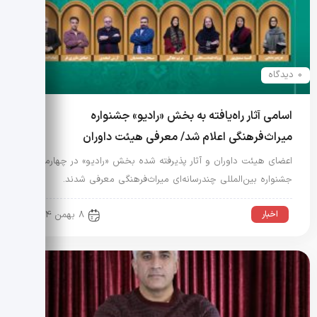
0 دیدگاه
اسامی آثار راه‌یافته به بخش «رادیو» جشنواره
میراث‌فرهنگی اعلام شد/ معرفی هیئت داوران
اعضای هیئت داوران و آثار پذیرفته شده بخش «رادیو» در چهارمین
جشنواره بین‌المللی چندرسانه‌ای میراث‌فرهنگی معرفی شدند.
اخبار
8 بهمن 1404