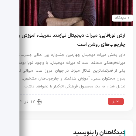
0 دیدگاه
آرش نورآقایی: میراث دیجیتال نیازمند تعریف، آموزش و
چارچوب‌های روشن است
داور بخش میراث دیجیتال چهارمین جشنواره بین‌المللی چندرسانه‌ای
میراث‌فرهنگی معتقد است که میراث دیجیتال، با وجود نوپا بودن،
یکی از قدرتمندترین اشکال میراث در جهان امروز است؛ میراثی که
بدون محتوای علمی، آموزش هدفمند و چارچوب‌های مشخص، امکان
تبدیل شدن به یک محصول فرهنگی اثرگذار را نخواهد داشت.
اخبار
17 دی 1404
دیدگاهتان را بنویسید