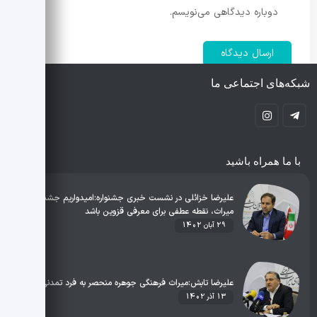
دوباره دیدگاهی می‌نویسم.
شبکه‌های اجتماعی ما
با ما همراه باشید
علیرضا خزائلی در نشست خبری جشنواره:امیدواریم جشنواره
میراث، نقطه عطفی برای معرفی قزوین باشد
29 آبان 1402
علیرضا تابش:میراث فرهنگی جوهره منحصر به فرد تمدنی است
13 آذر 1402