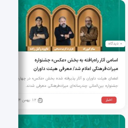
0 دیدگاه
اسامی آثار راه‌یافته به بخش «عکس» جشنواره
میراث‌فرهنگی اعلام شد/ معرفی هیئت داوران
اعضای هیئت داوران و آثار پذیرفته شده بخش «عکس» در چهارمین
جشنواره بین‌المللی چندرسانه‌ای میراث‌فرهنگی معرفی شدند.
اخبار
12 بهمن 1404