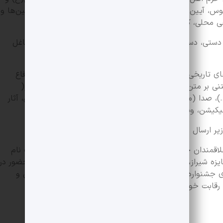
وس، آیین‌ها و مراسم مذهبی محرم و صفر، مراسم تعزیه، آیین‌ها و
ی محلی، کوچ عشایر
ع دستی، دست آفریده های تاریخی، معماری و تزیینات بنا، مشاغل
ای تاریخی، فرهنگی، مذهبی، ادبی، هنری، علمی، اجتماعی، دفاع
ی بر متن (فیلمنامه، نمایشنامه، سفرنامه، شعر و…)، تصویر(
 صدا (موسیقی، سرود، افکت، پادکست، برنامه‌های رادیویی، آثار
لیکیشن، وبسایت و…) باشد.
یر ارسال نمایند:
 علاقمندان جهت شرکت در این بخش، لازم است نسبت به ثبت نام
جایزه شیراز، از میان متقاضیان عکاسان برگزیده را به منظور حضور در
ری جشنواره در مسیر گردشگری تعیین شده و مطابق با قوانین و
قابت خواهند پرداخت. اطلاعات بیشتر در تارنمای: