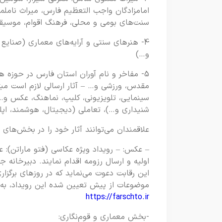
امامزادگان واجب التعظیم فارس، میراث ناملم
سنت‌های بومی و محلی، فرهنگ اقوام، موسیق
4- هنرهای سنتی و آرایه‌های معماری ‌(صنای
و…)
5- مفاخر و نام آوران استان فارس در حوزه ه
مقدس، ورزشی و… – آثار ارسالی لازم است مبتن
سینمایی، تلویزیونی، کلیپ، نماهنگ، عکس و…)،
شنیداری و…)، تعاملی (دیجیتال، هوشمند، اپ
علاقمندان می‌توانند آثار خود را در بخش‌های ز
– عکس: – رویداد ویژه عکاسی (فتو ماراتن):
اولیه و ارسال رزومه اقدام نمایند. دبیرخانه 
این رقابت دعوت می‌نماید که در روزهای برگزا
موضوعات از پیش تعیین شده این رویداد، به ر
https://farschto.ir
-بخش معماری و قوم‌نگاری: