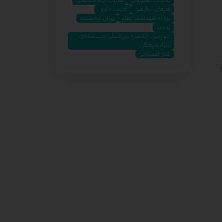
نماهنگ تلویزیونی
هربرت کریم مسیحی
هنرهای نمایشی
هیئت داوران
پروانه طهماسب نظام
پوران درخشنده
پوستر
چهارمین جشنواره بین‌المللی چندرسانه‌ای
میراث‌فرهنگی
گلناز گلصباحی