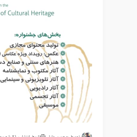
توسط :
محسن دلیلی
تاریخ انتشار : 21 شهریور 1403