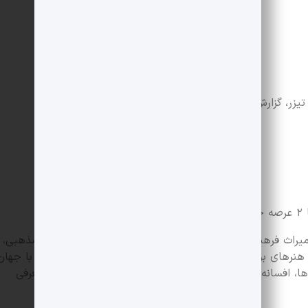
تیزر، گزارش خبری
د:
میراث فرهنگی استان فارس شامل: میراث ملموس (تاریخی، مذهبی،
نرهای بومی، سنتی و صنایع دستی، دانش‌ و مهارت مرتبط با جهان
ها، افسانه‌های مردمی یا قومی و محلی، هنرهای نمایشی، معرفی