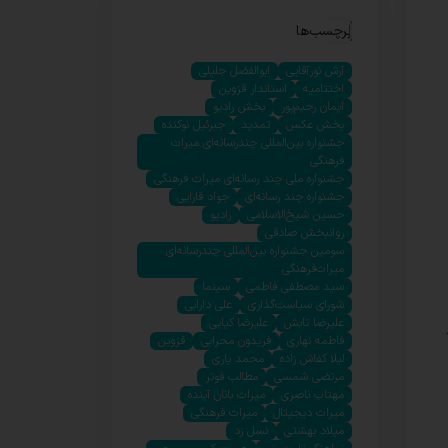
برچسب‌ها
آرش نورآقایی
ابوالفضل جلیلی
اختتامیه
استاندار قزوین
ایمان رحیم‌پور
بخش رادیو
بخش عکس
تمدید
جبرئیل نوکنده
جشنواره بین‌المللی چندرسانه‌ای میراث
فرهنگی
جشنواره ملی چند رسانه‌ای میراث فرهنگی
جشنواره چند رسانه‌ای
جواد قارایی
حسین شیخ‌الاسلامی
رادیو
روانبخش صادقی
سومین جشنواره بین‌المللی چندرسانه‌ای
میراث‌فرهنگی
سید مصطفی فاطمی
سینما
شورای سیاست‌گذاری
علی دارابی
علیرضا تابش
علیرضا کیایی
فاطمه نهاری
فریدون محرابی
قزوین
لیلا کفاش زاده
محمد یاری
مرتضی شمسی
مطالب فوتر
مهتاب ناصری
میراث بانان آینده
میراث دیجیتال
میراث فرهنگی
میلاد بهشتی
نسل زد