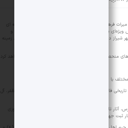
با میراث فرهنگی استان فارس ذیل سومین جشنواره چند رسانه ای
ویژه‌ای برای حضور ارزشمند هنرمندان، پژوهشگران، فعالان و
 شیراز در سراسر کشور و معرفی آثار فاخر تولید شده در این زمینه
ی منحصر به فرد تاریخی، فرهنگی و هنری آن را معرفی خواهد کرد.
 مختلف با موضوع های زیر برگزار و داوری خواهد شد:
 تاریخی فارس شامل: هخامنشیان، ساسانیان، آل بویه، آل مظفر، آل
رس، آثار تاریخی، نقش برجسته های باستانی (روایت‌گری پیروزی
ثار ثبت جهانی فارس و بافت تاریخی شیراز
ن حرم اهل بیت(ع)، آستان حضرت احمد ابن موسی شاهچراغ(ع) و