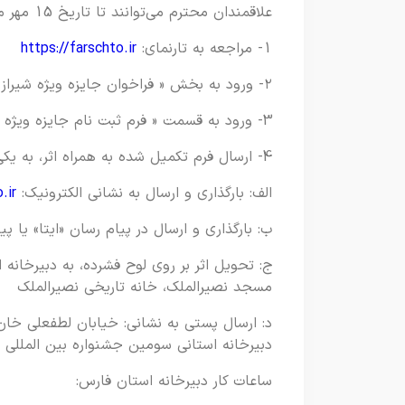
علاقمندان محترم می‌توانند تا تاریخ 15 مهر ماه ۱۴۰۳، طبق مراحل زیر نسبت به ارسال آثار اقدام نمایند:
1- مراجعه به تارنمای:
https://farschto.ir
۲- ورود به بخش « فراخوان جایزه ویژه شیراز»
3- ورود به قسمت « فرم ثبت نام جایزه ویژه شیراز» و تکمیل فرم ثبت نام
4- ارسال فرم تکمیل شده به همراه اثر، به یکی از روش های ذیل:
الف: بارگذاری و ارسال به نشانی الکترونیک:
.ir
ب: بارگذاری و ارسال در پیام رسان «ایتا» یا پیام رسان 
مسجد نصیرالملک، خانه تاریخی نصیرالملک
دبیرخانه استانی سومین جشنواره بین المللی 
ساعات کار دبیرخانه استان فارس: