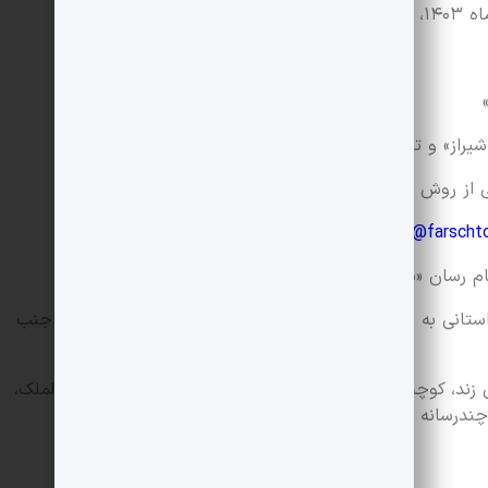
shirazfestival@farschto
«بله» با شماره: 09026362925
ج: تحویل اثر بر روی لوح فشرده، به دبیرخانه استانی به نشانی: شیراز، خیابان لطفعلی خان زند، کوچه 37، جنب
د: ارسال پستی به نشانی: خیابان لطفعلی خان زند، کوچه 37، جنب مسجد نصیرالملک، خانه تاریخی نصیرالملک،
چندرسانه ای میراث فرهنگی