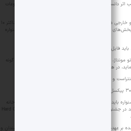
صاحب اثر دانسته و تمامی مسئولیت حق کپی رایت و سایر موضوعات
مقررات بخش عکس: – شرکت عکاسان داخلی و خارجی در این جشنواره آزاد است. – هر عکاس می‌تواند حداکثر ۱۰
بخش‌های دوگانه معماری-قوم نگاری و آرشیوی در سایت جشنواره
باید فایل اصلی را به دبیرخانه جشنواره ارسال نمایند.
ونتاژ، کلاژ، دارای پاسپارتو، امضای عکاس، لوگو و… یا هر گونه
، در هر مرحله‌ای از رقابت حذف خواهند شد.
کنتراست و شارپنس (وضوح) بلامانع است.
اره باید در موعد مقرر جهت اسکن و انتشار در اختیار دبیرخانه
جشنواره قرار گیرد. بدیهی است عکس‌هایی باید در جشنواره شرکت داده شوند که به صورت فیزیکی (Hard Copy .
– تصمیم‌گیری در رابطه با موارد پیش بینی نشده بر عهده دبیر جشنواره خواهد بود.شیوه ارسال آثار: ‎ هنرمندان و