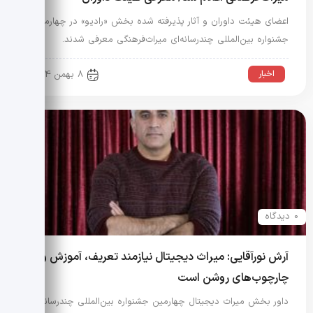
اعضای هیئت داوران و آثار پذیرفته شده بخش «رادیو» در چهارمین
جشنواره بین‌المللی چندرسانه‌ای میراث‌فرهنگی معرفی شدند.
اخبار
8 بهمن 1404
0 دیدگاه
آرش نورآقایی: میراث دیجیتال نیازمند تعریف، آموزش و
چارچوب‌های روشن است
داور بخش میراث دیجیتال چهارمین جشنواره بین‌المللی چندرسانه‌ای