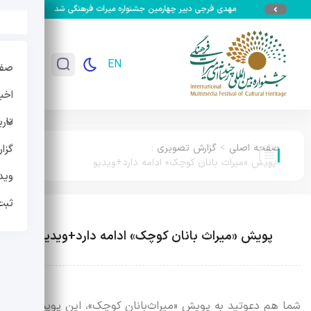
مهدی فرجی دبیر چهارمین جشنواره میراث فرهنگی شد
جزئیات سومین 
EN
صفح
اخبا
تار
صفحه اصلی
>
گزارش تصویری
:
گزا
پویش «میراث بانان کوچک» ادامه دارد+ویدیو
وید
ثبت
پویش «میراث بانان کوچک» ادامه دارد+ویدیو
شما هم دعوتید به پویش «میراث‌بانان کوچک»، این پویش