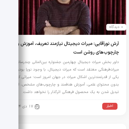
0 دیدگاه
آرش نورآقایی: میراث دیجیتال نیازمند تعریف، آموزش و
چارچوب‌های روشن است
داور بخش میراث دیجیتال چهارمین جشنواره بین‌المللی چندرسانه‌ای
میراث‌فرهنگی معتقد است که میراث دیجیتال، با وجود نوپا بودن،
یکی از قدرتمندترین اشکال میراث در جهان امروز است؛ میراثی که
بدون محتوای علمی، آموزش هدفمند و چارچوب‌های مشخص، امکان
تبدیل شدن به یک محصول فرهنگی اثرگذار را نخواهد داشت.
اخبار
17 دی 1404