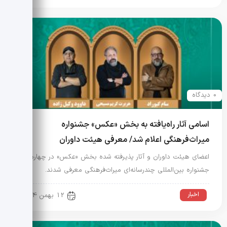
0 دیدگاه
اسامی آثار راه‌یافته به بخش «عکس» جشنواره
میراث‌فرهنگی اعلام شد/ معرفی هیئت داوران
اعضای هیئت داوران و آثار پذیرفته شده بخش «عکس» در چهارمین
جشنواره بین‌المللی چندرسانه‌ای میراث‌فرهنگی معرفی شدند.
اخبار
12 بهمن 1404