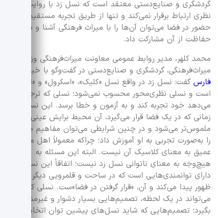
گردشگری و صنایع‌دستی معتقد است که نسل زد با روایت‌های
نظری ارتباط برقرار نمی‌کند و تنها از طریق تجربه مستقیم و
حضور در فضا می‌توان آن‌ها را با میراث فرهنگی آشنا و در
حفاظت از آن مشارکت داد.
محمد کلهر، مدیر روابط عمومی معاونت میراث‌فرهنگی وزارت
میراث‌فرهنگی، گردشگری و صنایع‌دستی در گفت‌وگو با خبرنگار
فارس
گفت: نسل زد در واقع نسل «کلیک»، «اسکرول» و «تاچ»
است و نسلی نظری‌محور محسوب نمی‌شود؛ نسلی که ترجیح
می‌دهد خود تجربه کند و به آزمون و خطا برسد. این نسل
زمانی که در یک فضا قرار می‌گیرد، آن محیط برایش عینی‌تر و
ملموس‌تر می‌شود و در چنین شرایطی می‌توان مفاهیم مختلف
را به‌صورت تجربی به او آموزش داد؛ چراکه معمولاً اهل مطالعه
عمیق به معنای کلاسیک آن نیست. البته این مسئله به
هیچ‌وجه به معنای ناتوانی نسل زد نیست؛ اتفاقاً این نسل
دارای توانمندی‌هایی است که در ساحت و قلمرویی دیگر بروز و
ظهور پیدا می‌کند و آن، «قرار گرفتن در فضا»ست. نسلی که
می‌تواند در یک لحظه، تصمیم‌هایی بسیار دشوار و غیرمنتظره
بگیرد؛ تصمیم‌هایی که شاید نسل‌های پیشین توان اتخاذ آن را