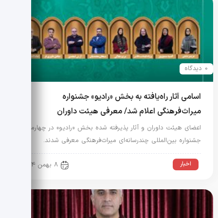
0 دیدگاه
اسامی آثار راه‌یافته به بخش «رادیو» جشنواره
میراث‌فرهنگی اعلام شد/ معرفی هیئت داوران
اعضای هیئت داوران و آثار پذیرفته شده بخش «رادیو» در چهارمین
جشنواره بین‌المللی چندرسانه‌ای میراث‌فرهنگی معرفی شدند.
اخبار
8 بهمن 1404