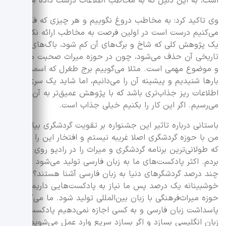
است، به این دلیل که به مخاطب اطلاعات درست داده می‌شود.
وی تاکید کرد: به مخاطب دروغ نگوییم و هر چیزی که فکر
می‌کنیم درست است در اولین فرصت به مخاطب ارائه نکنیم.
یک پژوهش کلی که شاخ و برگ‌های آن کم شود، باگ‌های
تاریخی آن حذف می‌شود، چون در حوزه میراث صحبت می‌کنیم
و موضوع مهمی است. مثلا می‌گوییم برج طغرل که اسمش را
بارها شنیدیم و پیشینه آن را می‌دانیم، اما شاید یک سری
اطلاعات ریز جذاب‌تری باشد که با پژوهش عمیق‌تر به آن‌ها
می‌رسیم. اگر این کار را بکنیم خیلی جذاب است.
باستانی درباره تاثیر این جشنواره بر تقویت گردشگری بیان کرد:
من با حوزه گردشگری اصلا غریبه نیستم و افتخار این را داشتم
که طولانی‌ترین برنامه گردشگری و میراث را در رادیو روی آنتن
بردم. اکثر پادکست‌های ما به زبان فارسی تولید می‌شود اما
چند درصد گردشگر‌های دنیا به زبان فارسی آشنا هستند؟
خوشبینانه یک درصد پس ما نیاز به پادکست‌هایی داریم که در
حوزه میراث‌فرهنگی با زبان بین‌المللی تولید شود. ما می‌گوییم
پاسداشت زبان فارسی و به کسی اجازه نمی‌دهیم پادکست با
زبان انگلیسی بسازد و اگر بسازد سریع وارد عمل می‌شویم و