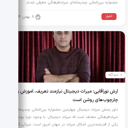
جشنواره بین‌المللی چندرسانه‌ای میراث‌فرهنگی معرفی شدند.
اخبار
8 بهمن 1404
0 دیدگاه
آرش نورآقایی: میراث دیجیتال نیازمند تعریف، آموزش و
چارچوب‌های روشن است
داور بخش میراث دیجیتال چهارمین جشنواره بین‌المللی چندرسانه‌ای
میراث‌فرهنگی معتقد است که میراث دیجیتال، با وجود نوپا بودن،
یکی از قدرتمندترین اشکال میراث در جهان امروز است؛ میراثی که