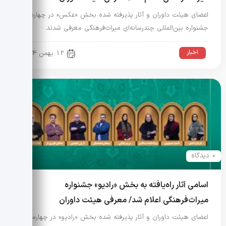
اعضای هیئت داوران و آثار پذیرفته شده بخش «عکس» در چهارمین
جشنواره بین‌المللی چندرسانه‌ای میراث‌فرهنگی معرفی شدند.
اخبار
12 بهمن 1404
0 دیدگاه
اسامی آثار راه‌یافته به بخش «رادیو» جشنواره
میراث‌فرهنگی اعلام شد/ معرفی هیئت داوران
اعضای هیئت داوران و آثار پذیرفته شده بخش «رادیو» در چهارمین