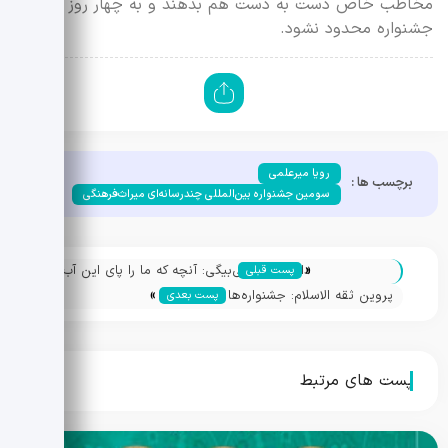
مخاطب خاص دست به دست هم بدهند و به چهار روز اجرای
جشنواره محدود نشود.
رویا میرعلمی
برچسب ها :
سومین جشنواره بین‌المللی چندرسانه‌ای میراث‌فرهنگی
«
داوود فتحعلی‌بیگی: آنچه که ما را پای این آب
پست قبلی
»
و خاک نگه می‌دارد خرده فرهنگ‌هاست
پروین ثقه الاسلام: جشنواره‌ها باید برای
پست بعدی
جوانان خوشایند باشد
پست های مرتبط