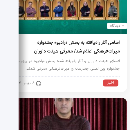
0 دیدگاه
اسامی آثار راه‌یافته به بخش «رادیو» جشنواره
میراث‌فرهنگی اعلام شد/ معرفی هیئت داوران
اعضای هیئت داوران و آثار پذیرفته شده بخش «رادیو» در چهارمین
جشنواره بین‌المللی چندرسانه‌ای میراث‌فرهنگی معرفی شدند.
اخبار
8 بهمن 1404