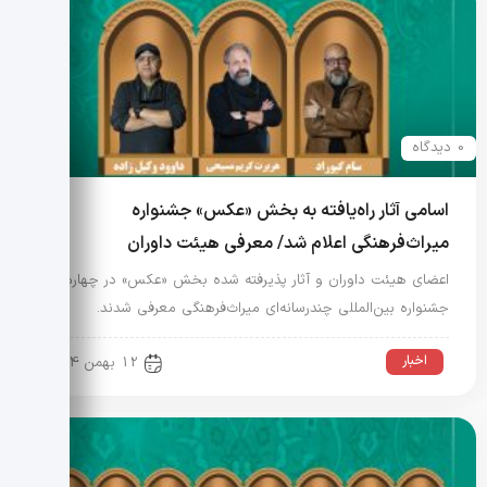
0 دیدگاه
اسامی آثار راه‌یافته به بخش «عکس» جشنواره
میراث‌فرهنگی اعلام شد/ معرفی هیئت داوران
اعضای هیئت داوران و آثار پذیرفته شده بخش «عکس» در چهارمین
جشنواره بین‌المللی چندرسانه‌ای میراث‌فرهنگی معرفی شدند.
اخبار
12 بهمن 1404