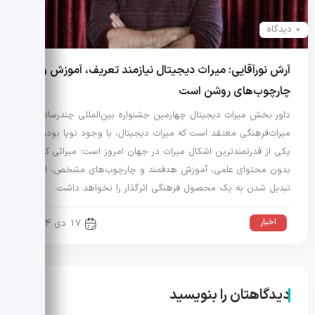
0 دیدگاه
آرش نورآقایی: میراث دیجیتال نیازمند تعریف، آموزش و
چارچوب‌های روشن است
داور بخش میراث دیجیتال چهارمین جشنواره بین‌المللی چندرسانه‌ای
میراث‌فرهنگی معتقد است که میراث دیجیتال، با وجود نوپا بودن،
یکی از قدرتمندترین اشکال میراث در جهان امروز است؛ میراثی که
بدون محتوای علمی، آموزش هدفمند و چارچوب‌های مشخص، امکان
تبدیل شدن به یک محصول فرهنگی اثرگذار را نخواهد داشت.
اخبار
17 دی 1404
دیدگاهتان را بنویسید