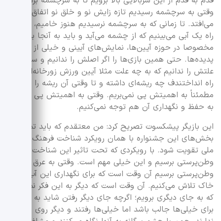
قدم به قدم از این سربالایی بالا برویم تا به سرچشمه برسیم.
وقتی به سرچشمه رسیدیم تازه زایش نو و خلق نو اتفاق
می‌افتد. تا زمانی که به سرچشمه نرسیدیم هنوز خامیم، اواسط
راه یک آبی می‌بینیم که از چشمه می‌آید و باید به آنجا برسیم،
مخصوصا در حوزه آیین‌ها، نمایش‌های آیینی و خیلی از
پدیده‌ها. حتی همین بازی‌ها را اگر اصلش را ندانیم و سرمنشا
علتش را ندانیم که به چه علت مثلا آیین ورزش زورخانه‌ای را
راه انداختندف چه ریشه‌ای داشته و تا وقتی آن ریشه را ندانیم
مطمئناً به اهمیتش پی نمی‌بریم. وقتی به اهمیتش پی نبردیم،
به حفظ و نگهداری آن هم توجه نمی‌کنیم.
این بازیگر پیشکسوت تصریح کرد: من معتقدم که باید تمامی
بخش‌های این جشنواره با همان رویکرد شناخت فرهنگ و هنر
ملی تقویت شود. با رویکردی که تحت تاثیر این شناخت به
وطن‌پرستی برسیم و این خیلی مهم است. وقتی به عرق ملی و
وطن‌پرستی برسیم آن وقت است که برای نگهداری این آب و
خاک تلاش می‌کنیم. آن وقت است که دیگر به این فکر نمی‌کنیم
که به جای دیگری برویم؛ اگرچه جای دیگر رفتن شاید به ظاهر
برای خیلی‌ها جالب باشد اما خیلی‌ها رفتند و دیگر روی برگشتن