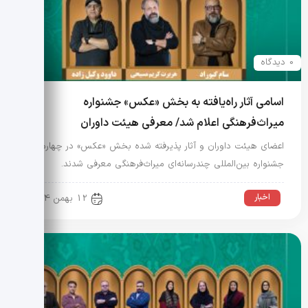
0 دیدگاه
اسامی آثار راه‌یافته به بخش «عکس» جشنواره
میراث‌فرهنگی اعلام شد/ معرفی هیئت داوران
اعضای هیئت داوران و آثار پذیرفته شده بخش «عکس» در چهارمین
جشنواره بین‌المللی چندرسانه‌ای میراث‌فرهنگی معرفی شدند.
اخبار
12 بهمن 1404