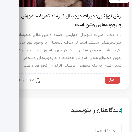
آرش نورآقایی: میراث دیجیتال نیازمند تعریف، آموزش و
چارچوب‌های روشن است
داور بخش میراث دیجیتال چهارمین جشنواره بین‌المللی چندرسانه‌ای
میراث‌فرهنگی معتقد است که میراث دیجیتال، با وجود نوپا بودن،
یکی از قدرتمندترین اشکال میراث در جهان امروز است؛ میراثی که
بدون محتوای علمی، آموزش هدفمند و چارچوب‌های مشخص، امکان
تبدیل شدن به یک محصول فرهنگی اثرگذار را نخواهد داشت.
اخبار
17 دی 1404
دیدگاهتان را بنویسید