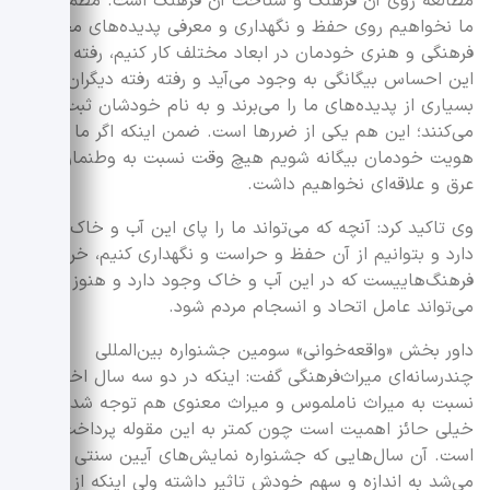
مطالعه روی آن فرهنگ و شناخت آن فرهنگ است. مطمئناً اگر
ما نخواهیم روی حفظ و نگهداری و معرفی پدیده‌های مختلف
فرهنگی و هنری خودمان در ابعاد مختلف کار کنیم، رفته رفته
این احساس بیگانگی به وجود می‌آید و رفته رفته دیگران
بسیاری از پدیده‌های ما را می‌برند و به نام خودشان ثبت
می‌کنند؛ این هم یکی از ضررها است. ضمن اینکه اگر ما با
هویت خودمان بیگانه شویم هیچ وقت نسبت به وطنمان هم
عرق و علاقه‌ای نخواهیم داشت.
وی تاکید کرد: آنچه که می‌تواند ما را پای این آب و خاک نگه
دارد و بتوانیم از آن حفظ و حراست و نگهداری کنیم، خرده
فرهنگ‌هاییست که در این آب و خاک وجود دارد و هنوز هم
می‌تواند عامل اتحاد و انسجام مردم شود.
داور بخش «واقعه‌خوانی» سومین جشنواره بین‌المللی
چندرسانه‌ای میراث‌فرهنگی گفت: اینکه در دو سه سال اخیر
نسبت به میراث ناملموس و میراث معنوی هم توجه شده،
خیلی حائز اهمیت است چون کمتر به این مقوله پرداخت شده
است. آن سال‌هایی که جشنواره نمایش‌های آیین سنتی برگزار
می‌شد به اندازه و سهم خودش تاثیر داشته ولی اینکه از ناحیه