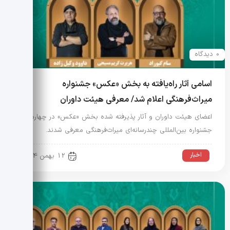
0 دیدگاه
اسامی آثار راه‌یافته به بخش «عکس» جشنواره
میراث‌فرهنگی اعلام شد/ معرفی هیئت داوران
اعضای هیئت داوران و آثار پذیرفته شده بخش «عکس» در چهارمین
جشنواره بین‌المللی چندرسانه‌ای میراث‌فرهنگی معرفی شدند.
اخبار
12 بهمن 1404