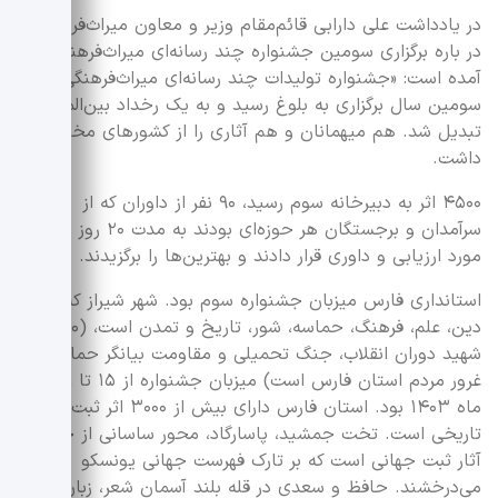
در یادداشت علی دارابی قائم‌مقام وزیر و معاون میراث‌فرهنگی
در باره برگزاری سومین جشنواره چند رسانه‌ای میراث‌فرهنگی
آمده است: «جشنواره تولیدات چند رسانه‌ای میراث‌فرهنگی در
سومین سال برگزاری به بلوغ رسید و به یک رخداد بین‌المللی
تبدیل شد. هم میهمانان و هم آثاری را از کشورهای مختلف
داشت.
۴۵۰۰ اثر به دبیرخانه سوم رسید، ۹۰ نفر از داوران که از
سرآمدان و برجستگان هر حوزه‌ای بودند به مدت ۲۰ روز آثار را
مورد ارزیابی و داوری قرار دادند و بهترین‌ها را برگزیدند.
استانداری فارس میزبان جشنواره سوم بود. شهر شیراز که قطب
دین، علم، فرهنگ، حماسه، شور، تاریخ و تمدن است، (۱۵۰۰
شهید دوران انقلاب، جنگ تحمیلی و مقاومت بیانگر حماسه و
غرور مردم استان فارس است) میزبان جشنواره از ۱۵ تا ۱۸ آبان
ماه ۱۴۰۳ بود. استان فارس دارای بیش از ۳۰۰۰ اثر ثبت شده
تاریخی است. تخت جمشید، پاسارگاد، محور ساسانی از جمله
آثار ثبت جهانی است که بر تارک فهرست جهانی یونسکو
می‌درخشند. حافظ و سعدی در قله بلند آسمان شعر، زبان