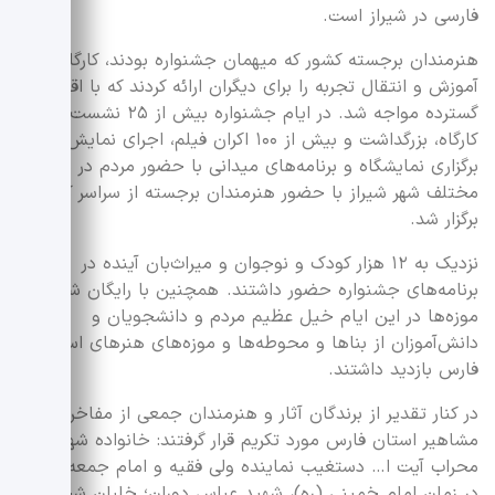
فارسی در شیراز است.
هنرمندان برجسته کشور که میهمان جشنواره بودند، کارگاه ملی
آموزش و انتقال تجربه را برای دیگران ارائه کردند که با اقبال
گسترده مواجه شد. در ایام جشنواره بیش از ۲۵ نشست،
کارگاه، بزرگداشت و بیش از ۱۰۰ اکران فیلم، اجرای نمایش و
برگزاری نمایشگاه و برنامه‌های میدانی با حضور مردم در نقاط
مختلف شهر شیراز با حضور هنرمندان برجسته از سراسر کشور
برگزار شد.
نزدیک به ۱۲ هزار کودک و نوجوان و میراث‌بان آینده در
برنامه‌های جشنواره حضور داشتند. همچنین با رایگان شدن
موزه‌ها در این ایام خیل عظیم مردم و دانشجویان و
دانش‌آموزان از بناها و محوطه‌ها و موزه‌های هنرهای استان
فارس بازدید داشتند.
در کنار تقدیر از برندگان آثار و هنرمندان جمعی از مفاخر و
مشاهیر استان فارس مورد تکریم قرار گرفتند: خانواده شهید
محراب آیت ا… دستغیب نماینده ولی فقیه و امام جمعه شیراز
در زمان امام خمینی (ره)، شهید عباس دوران؛ خلبان شجاع و