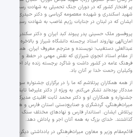
پر افتخار کشور که در دوران جنگ تحمیلی به شهادت رسید،
شهید اسکندری و شهیده معصومه کرباسی و دکتر حیدری همسر
ایشان که در لبنان در جنایات رژیم غاصب به شهادت رسیدند.
پروفسور ملک حسینی پدر پیوند کبد ایران و دکتر سکندر
امان‌الهی بهاروند استاد برجسته دانشگاه شیراز و بالاخره استاد
عبدالعلی دستغیب؛ نویسنده و مترجم معروف ایران. همچنین
از مقام استاد انجوی شیرازی که نقش مهمی در حفظ و گسترش
فرهنگ عامه در کشور داشت و شاگرد برجسته زنده یاد احمد
وکیلیان رحمت خدا بر آنان باد.
از همه همکاران پرتلاشم که ما را در برگزاری جشنواره سوم یار و
مددکار بوده‌اند تشکر می‌کنم. به ویژه از دکتر علیرضا تابش دبیر
جشنواره و همکاران او و دکتر محمد ثابت اقلیدی مدیرکل
میراث‌فرهنگی، گردشگری و صنایع‌دستی استان فارس و همکاران
پرتلاش ایشان. استاندار فارس و نهادهای مختلف سنگ تمام
گذاشتند. خدای بزرگ به همه آنان اجر و پاداش دهد.
قائم‌مقام وزیر و معاون میراث‌فرهنگی در یادداشتی دیگر، درباره