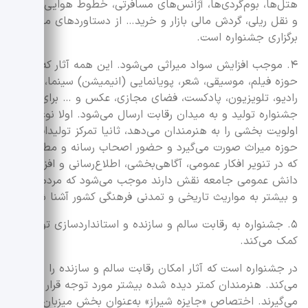
هتل‌ها، بوم‌گردی‌ها، آژانس‌های مسافرتی، خطوط هوایی، حمل
و نقل ریلی، گردش مالی بازار و خرید… از دستاوردهای مهم
برگزاری جشنواره است.
۴. موجب افزایش سواد میراثی می‌شود. این همه آثار که در
حوزه فیلم، موسیقی، شعر، پویانمایی (انیمیشن) سینما، تئاتر،
رادیو، تلویزیون، پادکست، فضای مجازی، عکس و … برای
جشنواره تولید و به میدان رقابت ارسال می‌شود. اولا نوعی
اولویت بخشی را به هنرمندان می‌دهد، ثانیا تمرکز تولیدات بر
حوزه میراث صورت می‌گیرد و حضور اصحاب رسانه و مطبوعات
که در تنویر افکار عمومی، آگاهی‌بخشی، اطلاع‌رسانی و افزایش
دانش عمومی جامعه نقش دارند موجب می‌شود که مردم بهتر
و بیشتر به مواریث تاریخی و تمدنی فرهنگی کشور آشنا شوند.
۵. جشنواره به رقابت سالم و سازنده و استانداردسازی تولیدات
کمک می‌کند.
در جشنواره است که آثار امکان رقابت سالم و سازنده را پیدا
می‌کند. هنرمندان کمتر دیده شده بیشتر مورد توجه قرار
می‌گیرند. اختصاص «جایزه شیراز» به‌عنوان بخش میزبان