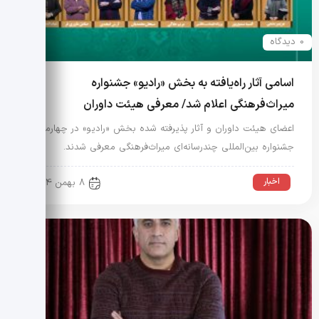
0 دیدگاه
اسامی آثار راه‌یافته به بخش «رادیو» جشنواره
میراث‌فرهنگی اعلام شد/ معرفی هیئت داوران
اعضای هیئت داوران و آثار پذیرفته شده بخش «رادیو» در چهارمین
جشنواره بین‌المللی چندرسانه‌ای میراث‌فرهنگی معرفی شدند.
اخبار
8 بهمن 1404