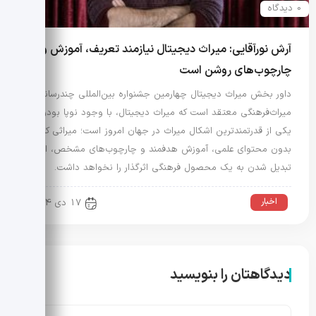
0 دیدگاه
آرش نورآقایی: میراث دیجیتال نیازمند تعریف، آموزش و
چارچوب‌های روشن است
داور بخش میراث دیجیتال چهارمین جشنواره بین‌المللی چندرسانه‌ای
میراث‌فرهنگی معتقد است که میراث دیجیتال، با وجود نوپا بودن،
یکی از قدرتمندترین اشکال میراث در جهان امروز است؛ میراثی که
بدون محتوای علمی، آموزش هدفمند و چارچوب‌های مشخص، امکان
تبدیل شدن به یک محصول فرهنگی اثرگذار را نخواهد داشت.
اخبار
17 دی 1404
دیدگاهتان را بنویسید