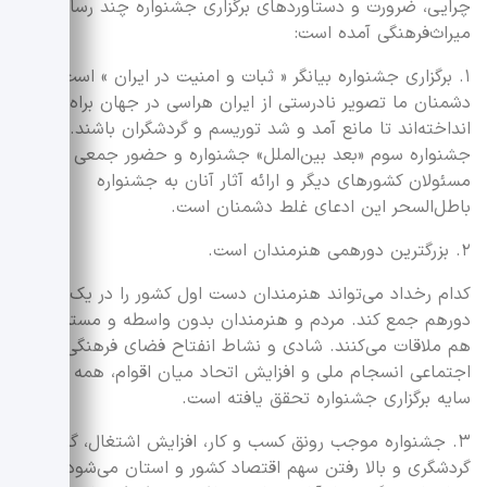
چرایی، ضرورت و دستاوردهای برگزاری جشنواره چند رسانه‌ای
میراث‌فرهنگی آمده است:
۱. برگزاری جشنواره بیانگر « ثبات و امنیت در ایران » است.
دشمنان ما تصویر نادرستی از ایران هراسی در جهان براه
انداخته‌اند تا مانع آمد و شد توریسم و گردشگران باشند. در
جشنواره سوم «بعد بین‌الملل» جشنواره و حضور جمعی از
مسئولان کشورهای دیگر و ارائه آثار آنان به جشنواره
باطل‌السحر این ادعای غلط دشمنان است.
۲. بزرگترین دورهمی هنرمندان است.
کدام رخداد می‌تواند هنرمندان دست اول کشور را در یک مکان
دورهم جمع کند. مردم و هنرمندان بدون واسطه و مستقیم با
هم ملاقات می‌کنند. شادی و نشاط انفتاح فضای فرهنگی،
اجتماعی انسجام ملی و افزایش اتحاد میان اقوام، همه در
سایه برگزاری جشنواره تحقق یافته است.
۳. جشنواره موجب رونق کسب و کار، افزایش اشتغال، گسترش
گردشگری و بالا رفتن سهم اقتصاد کشور و استان می‌شود. از