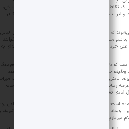
ی ـ چه ملموس و چه ناملموس ـ با یکدیگر نیز از دیگر نکات
ر یک تقاطعی مجموعه نگارگری، موسیقی، سینما، آیین‌ها و نمایش،
 و این بسیار منحصربه‌فرد و زیباست و در هیچ جشنواره دیگری
ند که ایران فقط تهران نیست و رنگین‌کمانی از آداب، زبان، لباس،
دانیم میراث‌فرهنگی با مردم تعریف می‌شود. هر جامعه‌ای بخواهد
غنی خود را پاس بدارد و این مهم در جشنواره ملی چندرسانه‌ای به
 است که با برگزاری موفق سومین جشنواره چندرسانه‌ای میراث‌فرهنگی
 وظیفه خود می دانم از بنیان گذار و ریاست جشنواره، دانشمند
لیرضا تابش، دبیر سخت کوش جشنواره، مدیران گرامی در وزارت میراث
عرصه رسانه، گروه اجرایی جشنواره، اعضاء محترم شورای سیاست
ل آبادی تشکر و قدردانی کنم.
مده است: وجود این جشنواره یک نیاز جدی فرهنگی و اجتماعی بود
ن رویداد مهم نشانه بارز این نیاز فرهنگی و اجتماعی است. تبریک و
ام می‌دارم.