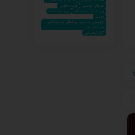
نماهنگ تلویزیونی
هربرت کریم مسیحی
هنرهای نمایشی
هیئت داوران
پروانه طهماسب نظام
پوران درخشنده
پوستر
چهارمین جشنواره بین‌المللی چندرسانه‌ای
میراث‌فرهنگی
گلناز گلصباحی