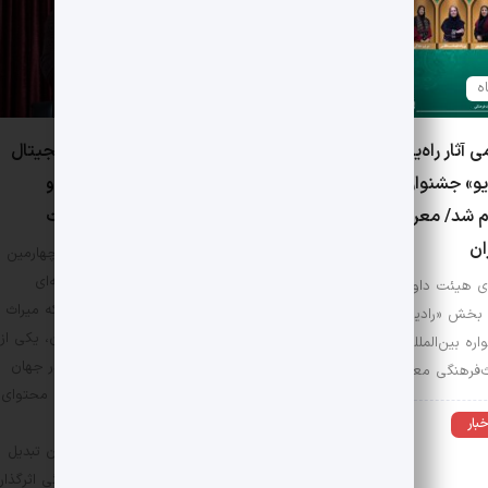
0 دیدگاه
ی آثار راه‌یافته به بخش
آرش نورآقایی: میراث دیجیتال
یو» جشنواره میراث‌فرهنگی
نیازمند تعریف، آموزش و
م شد/ معرفی هیئت
چارچوب‌های روشن است
ان
داور بخش میراث دیجیتال چهارمین
جشنواره بین‌المللی چندرسانه‌ای
 هیئت داوران و آثار پذیرفته
میراث‌فرهنگی معتقد است که میراث
بخش «رادیو» در چهارمین
دیجیتال، با وجود نوپا بودن، یکی از
ره بین‌المللی چندرسانه‌ای
قدرتمندترین اشکال میراث در جهان
ث‌فرهنگی معرفی شدند.
امروز است؛ میراثی که بدون محتوای
علمی، آموزش هدفمند و
خبار
8 بهمن 1404
چارچوب‌های مشخص، امکان تبدیل
شدن به یک محصول فرهنگی اثرگذار