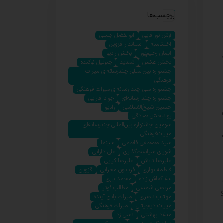
برچسب‌ها
آرش نورآقایی
ابوالفضل جلیلی
اختتامیه
استاندار قزوین
ایمان رحیم‌پور
بخش رادیو
بخش عکس
تمدید
جبرئیل نوکنده
جشنواره بین‌المللی چندرسانه‌ای میراث
فرهنگی
جشنواره ملی چند رسانه‌ای میراث فرهنگی
جشنواره چند رسانه‌ای
جواد قارایی
حسین شیخ‌الاسلامی
رادیو
روانبخش صادقی
سومین جشنواره بین‌المللی چندرسانه‌ای
میراث‌فرهنگی
سید مصطفی فاطمی
سینما
شورای سیاست‌گذاری
علی دارابی
علیرضا تابش
علیرضا کیایی
فاطمه نهاری
فریدون محرابی
قزوین
لیلا کفاش زاده
محمد یاری
مرتضی شمسی
مطالب فوتر
مهتاب ناصری
میراث بانان آینده
میراث دیجیتال
میراث فرهنگی
میلاد بهشتی
نسل زد