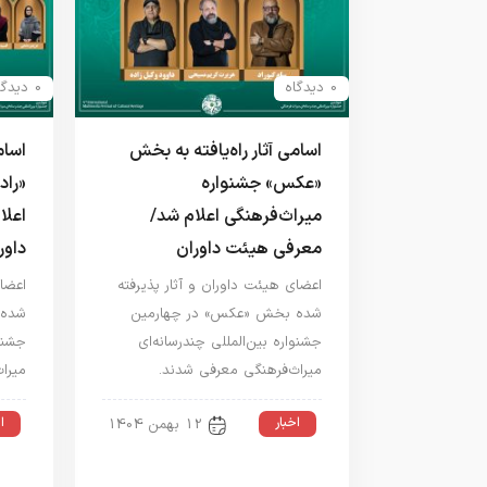
0 دیدگاه
0 دیدگاه
اسامی آثار راه‌یافته به بخش
اسام
«عکس» جشنواره
«راد
میراث‌فرهنگی اعلام شد/
اعلا
معرفی هیئت داوران
داور
اعضای هیئت داوران و آثار پذیرفته
اعضای
شده بخش «عکس» در چهارمین
شده 
جشنواره بین‌المللی چندرسانه‌ای
جشنوا
میراث‌فرهنگی معرفی شدند.
میرا
اخبار
ا
12 بهمن 1404