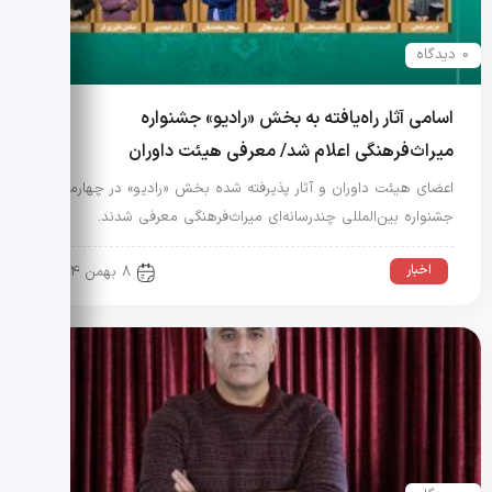
0 دیدگاه
اسامی آثار راه‌یافته به بخش «رادیو» جشنواره
میراث‌فرهنگی اعلام شد/ معرفی هیئت داوران
اعضای هیئت داوران و آثار پذیرفته شده بخش «رادیو» در چهارمین
جشنواره بین‌المللی چندرسانه‌ای میراث‌فرهنگی معرفی شدند.
اخبار
8 بهمن 1404