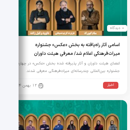
0 دیدگاه
اسامی آثار راه‌یافته به بخش «عکس» جشنواره
میراث‌فرهنگی اعلام شد/ معرفی هیئت داوران
اعضای هیئت داوران و آثار پذیرفته شده بخش «عکس» در چهارمین
جشنواره بین‌المللی چندرسانه‌ای میراث‌فرهنگی معرفی شدند.
اخبار
12 بهمن 1404