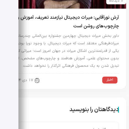
0 دیدگاه
آرش نورآقایی: میراث دیجیتال نیازمند تعریف، آموزش و
چارچوب‌های روشن است
داور بخش میراث دیجیتال چهارمین جشنواره بین‌المللی چندرسانه‌ای
میراث‌فرهنگی معتقد است که میراث دیجیتال، با وجود نوپا بودن،
یکی از قدرتمندترین اشکال میراث در جهان امروز است؛ میراثی که
بدون محتوای علمی، آموزش هدفمند و چارچوب‌های مشخص، امکان
تبدیل شدن به یک محصول فرهنگی اثرگذار را نخواهد داشت.
اخبار
17 دی 1404
دیدگاهتان را بنویسید