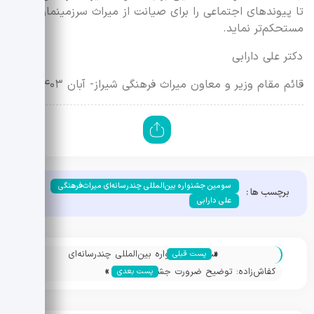
تا پیوندهای اجتماعی را برای صیانت از میراث سرزمینمان
مستحکم‌تر نماید.
دکتر علی دارابی
قائم مقام وزیر و معاون میراث فرهنگی شیراز- آبان ۱۴۰۳»
سومین جشنواره بین‌المللی چندرسانه‌ای میراث‌فرهنگی
برچسب ها :
علی دارابی
«
سومین جشنواره بین‌المللی چندرسانه‌ای
پست قبلی
»
میراث‌فرهنگی رسما آغاز شد/ تجلیل از شهدا،
کفاش‌زاده: توضیح ضرورت جشنواره
پست بعدی
گرامیداشت هنرمندان و بزرگان و اهدای جوایز
میراث‌فرهنگی برای جامعه ایرانی مثل توضیح
۴ بخش از جشنواره
آب برای ماهی است/ فرصتی برای کشف