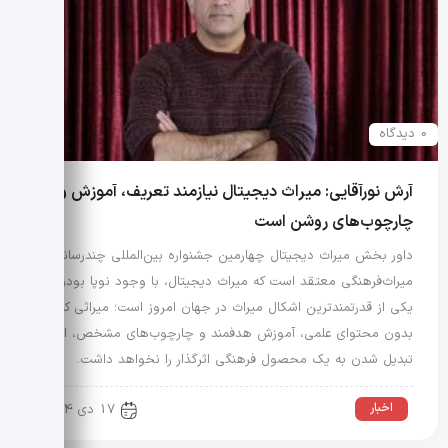
0 دیدگاه
آرش نورآقایی: میراث دیجیتال نیازمند تعریف، آموزش و
چارچوب‌های روشن است
داور بخش میراث دیجیتال چهارمین جشنواره بین‌المللی چندرسانه‌ای
میراث‌فرهنگی معتقد است که میراث دیجیتال، با وجود نوپا بودن،
یکی از قدرتمندترین اشکال میراث در جهان امروز است؛ میراثی که
بدون محتوای علمی، آموزش هدفمند و چارچوب‌های مشخص، امکان
تبدیل شدن به یک محصول فرهنگی اثرگذار را نخواهد داشت.
اخبار
17 دی 1404