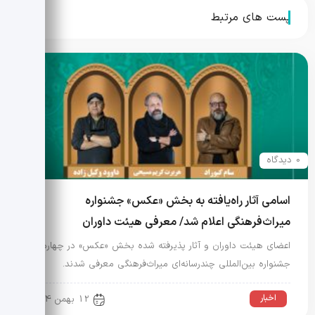
خویشتن به خصوص برای نسل جوان
پست های مرتبط
0 دیدگاه
اسامی آثار راه‌یافته به بخش «عکس» جشنواره
میراث‌فرهنگی اعلام شد/ معرفی هیئت داوران
اعضای هیئت داوران و آثار پذیرفته شده بخش «عکس» در چهارمین
جشنواره بین‌المللی چندرسانه‌ای میراث‌فرهنگی معرفی شدند.
اخبار
12 بهمن 1404