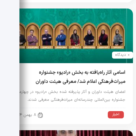
0 دیدگاه
اسامی آثار راه‌یافته به بخش «رادیو» جشنواره
میراث‌فرهنگی اعلام شد/ معرفی هیئت داوران
اعضای هیئت داوران و آثار پذیرفته شده بخش «رادیو» در چهارمین
جشنواره بین‌المللی چندرسانه‌ای میراث‌فرهنگی معرفی شدند.
اخبار
8 بهمن 1404