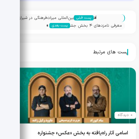
«
آغاز جشنواره بین‌المللی میراث‌فرهنگی در شیراز
پست قبلی
»
با تجلیل از شهدای فارس
معرفی نامزدهای ۴ بخش جشنواره
پست بعدی
چندرسانه‌ای میراث‌فرهنگی
پست های مرتبط
0 دیدگاه
اسامی آثار راه‌یافته به بخش «عکس» جشنواره