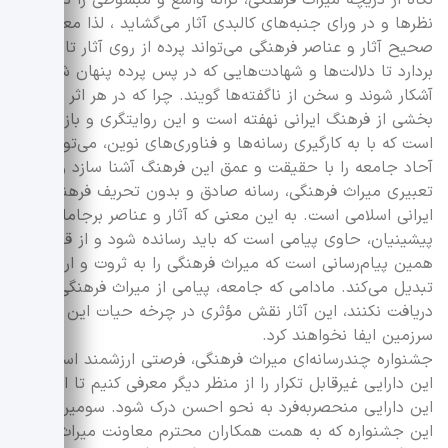
نظرها و در ورای جنبه‌های کالبدی آثار می‌گشاید ، لذا معرفی
صحیح آثار و عناصر فرهنگی می‌تواند پرده از روی آثار تاریخی
بردارد تا دلالت‌ها و شهادت‌هایی که در پس پرده پنهان شده‌اند،
آشکار شوند و سخن از ناگفته‌ها گویند. چرا که در هر اثر تاریخی،
بخشی از فرهنگ ایرانی نهفته است و این روایتگری و بازنمایی
است که با به کارگیری رسانه‌ها و فناوری‌های نوین، می‌تواند
آحاد جامعه را با حقیقت و عمق این فرهنگ آشنا سازد و به
تعبیری میراث فرهنگی، رسانه صادق و بدون تحریف فرهنگ
ایرانی اسلامی است. به این معنی که آثار و عناصر برجامانده از
پیشینیان، حاوی پیامی است که باید رسانده شود و از قضا
همین پیام‌رسانی است که میراث فرهنگی را به ثروت و ارزش
تبدیل می‌کند. مادامی که جامعه، پیامی از میراث فرهنگی ایرانی
دریافت نکنند، این آثار نقش مؤثری در چرخه حیات این
سرزمین ایفا نخواهند کرد.
جشنواره چندرسانه‌ای میراث فرهنگی، فرصتی ارزشمند است تا
این دارایی غیرقابل تکرار را از منظر دیگر معرفی کنیم تا ارزش
این دارایی منحصربه‌فرد به نحو احسن درک شود. سومین دوره
این جشنواره که به همت همکاران محترم معاونت میراث