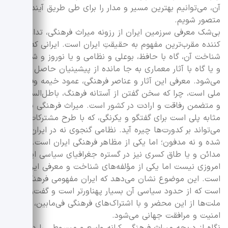
آن، می‌توانیم بهترین مسیر و مدار را برای طی طریق آینده
متصور شویم.
بی‌شک معرفی سرزمین ایران از رزونه میراث فرهنگی، تداعی
کننده مقرب‌ترین مفهوم به حقیقتِ ایران است. ایرانی که
شناخت آن، گاه با حافظ، بوعلی و نظامی و یا نوروز و شاهنامه
و یا گاه با آثار معماری به جا مانده از پیشینیان حاصل
می‌شود. معرفی این آثار و عناصر فرهنگی، عمود خیمه وفاق
ملی است، چرا که سخن گفتن از آستانه فرهنگ، باطل‌السحر نقار
و متضمن رفاقت و ارادت در کشور است. میراث فرهنگی به
مثابه پلی است برای گفتگو و یکرنگی، که با طرح مشترکات
می‌تواند بر کدورت‌ها چیره آید. نظامی گنجوی نه در ایران متولد
شده و نه مدفون؛ اما یکی از مظاهر فرهنگی ایران است. ایوان
مدائن و یا طاق کسری نیز در گستره جغرافیای سیاسی ایران
امروزی نیست اما یکی از مؤلفه‌های شناخت و معرفی ایران
است. این موضوع نشان می‌دهد که ایران مفهومی فرهنگی
است که از حدود سیاسی آن بسیار پهناورتر است و گفت‌وگوی
ملت‌ها از این محضر و با اشتراک‌های فرهنگی فی‌مابین، مسبب
امنیت و مرافقت جهانی می‌شود.
نگاه از دریچه میراث فرهنگی، کرانه واسع و مبسوطی را در