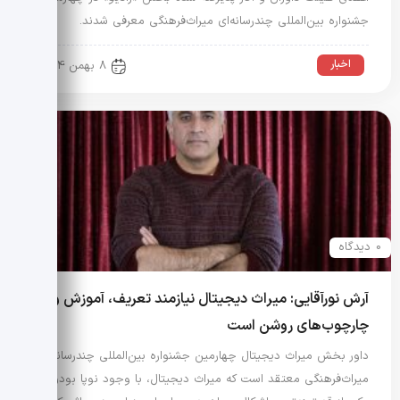
جشنواره بین‌المللی چندرسانه‌ای میراث‌فرهنگی معرفی شدند.
اخبار
8 بهمن 1404
0 دیدگاه
آرش نورآقایی: میراث دیجیتال نیازمند تعریف، آموزش و
چارچوب‌های روشن است
داور بخش میراث دیجیتال چهارمین جشنواره بین‌المللی چندرسانه‌ای
میراث‌فرهنگی معتقد است که میراث دیجیتال، با وجود نوپا بودن،