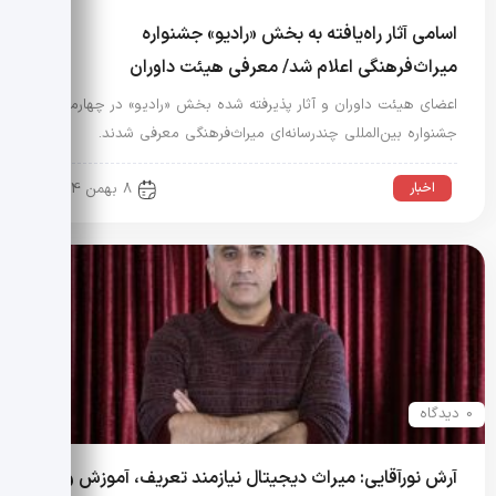
اسامی آثار راه‌یافته به بخش «رادیو» جشنواره
میراث‌فرهنگی اعلام شد/ معرفی هیئت داوران
اعضای هیئت داوران و آثار پذیرفته شده بخش «رادیو» در چهارمین
جشنواره بین‌المللی چندرسانه‌ای میراث‌فرهنگی معرفی شدند.
اخبار
8 بهمن 1404
0 دیدگاه
آرش نورآقایی: میراث دیجیتال نیازمند تعریف، آموزش و