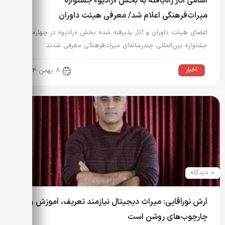
اسامی آثار راه‌یافته به بخش «رادیو» جشنواره
میراث‌فرهنگی اعلام شد/ معرفی هیئت داوران
اعضای هیئت داوران و آثار پذیرفته شده بخش «رادیو» در چهارمین
جشنواره بین‌المللی چندرسانه‌ای میراث‌فرهنگی معرفی شدند.
اخبار
8 بهمن 1404
0 دیدگاه
آرش نورآقایی: میراث دیجیتال نیازمند تعریف، آموزش و
چارچوب‌های روشن است