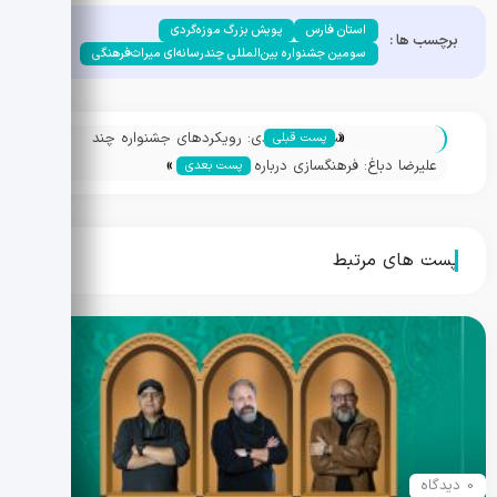
استان فارس
پویش بزرگ موزه‌گردی
برچسب ها :
سومین جشنواره بین‌المللی چندرسانه‌ای میراث‌فرهنگی
«
شهرام گیل‌آبادی: رویکردهای جشنواره چند
پست قبلی
»
رسانه‌ای میراث‌فرهنگی چیست و چرا برگزاری و
علیرضا دباغ: فرهنگسازی درباره میراث
پست بعدی
توجه به آن اهمیت دارد؟/ نمایش آثاری از
ناملموس الزامی است/ راهیابی ۸۰ اثر به
حافظ، شیراز، لنج‌سازی و دریانوردی سنتی در
جشنواره
بخش تئاتر
پست های مرتبط
0 دیدگاه