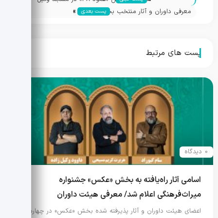
»
شیراز برگزار شد
معرفی داوران و آثار منتخب بخش «میراث
پست بعدی
دیجیتال» جشنواره چندرسانه‌ای میراث‌فرهنگی
پست های مرتبط
0 دیدگاه
اسامی آثار راه‌یافته به بخش «عکس» جشنواره
میراث‌فرهنگی اعلام شد/ معرفی هیئت داوران
اعضای هیئت داوران و آثار پذیرفته شده بخش «عکس» در چهارمین