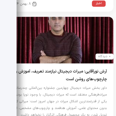
اخبار
8 بهمن 1404
0 دیدگاه
آرش نورآقایی: میراث دیجیتال نیازمند تعریف، آموزش و
چارچوب‌های روشن است
داور بخش میراث دیجیتال چهارمین جشنواره بین‌المللی چندرسانه‌ای
میراث‌فرهنگی معتقد است که میراث دیجیتال، با وجود نوپا بودن،
یکی از قدرتمندترین اشکال میراث در جهان امروز است؛ میراثی که
بدون محتوای علمی، آموزش هدفمند و چارچوب‌های مشخص، امکان
تبدیل شدن به یک محصول فرهنگی اثرگذار را نخواهد داشت.