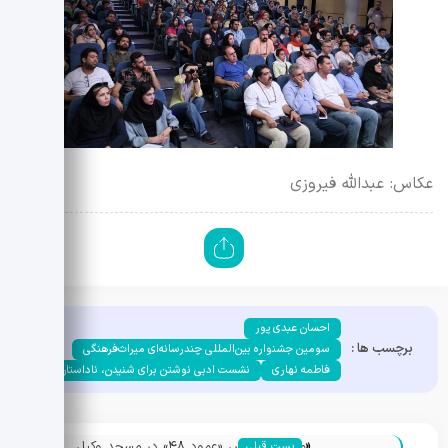
عکاس: عبدالله فیروزی
احسان عبدی پور
برچسب ها :
سومین جشنواره بین‌المللی چندرسانه‌ای میراث‌فرهنگی
فاطمه نهاری
نشست ادبی نوشتن برای شنیدن، ناداستان
«
نمایشگاه عکس «عمود ۴۸» در مسجد وکیل
پست قبلی