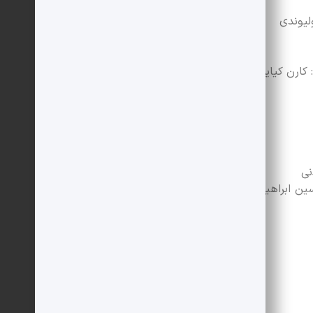
لیوندی
 کارن کیایی
نی
ین ابراهیمی