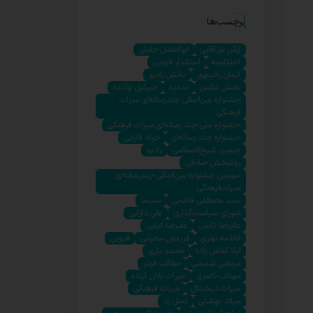
برچسب‌ها
آرش نورآقایی
ابوالفضل جلیلی
اختتامیه
استاندار قزوین
ایمان رحیم‌پور
بخش رادیو
بخش عکس
تمدید
جبرئیل نوکنده
جشنواره بین‌المللی چندرسانه‌ای میراث
فرهنگی
جشنواره ملی چند رسانه‌ای میراث فرهنگی
جشنواره چند رسانه‌ای
جواد قارایی
حسین شیخ‌الاسلامی
رادیو
روانبخش صادقی
سومین جشنواره بین‌المللی چندرسانه‌ای
میراث‌فرهنگی
سید مصطفی فاطمی
سینما
شورای سیاست‌گذاری
علی دارابی
علیرضا تابش
علیرضا کیایی
فاطمه نهاری
فریدون محرابی
قزوین
لیلا کفاش زاده
محمد یاری
مرتضی شمسی
مطالب فوتر
مهتاب ناصری
میراث بانان آینده
میراث دیجیتال
میراث فرهنگی
میلاد بهشتی
نسل زد