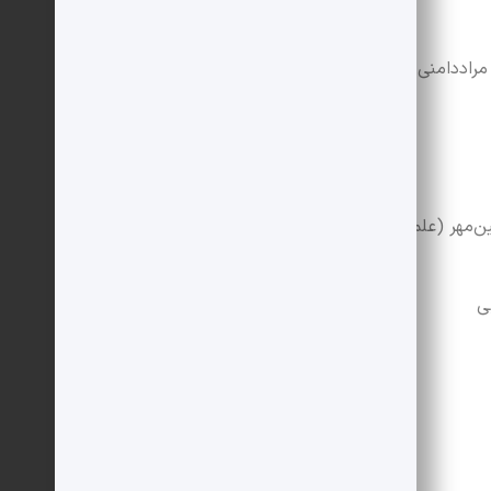
راددامنی
مهر (علم‌دار)
ی