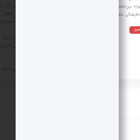
دیجیتال، با وجود نوپا بودن، یکی از
ره بین‌المللی چندرسانه‌ای
قدرتمندترین اشکال میراث در جهان
ث‌فرهنگی معرفی شدند.
امروز است؛ میراثی که بدون محتوای
علمی، آموزش هدفمند و
خبار
8 بهمن 1404
چارچوب‌های مشخص، امکان تبدیل
شدن به یک محصول فرهنگی اثرگذار
را نخواهد داشت.
اخبار
17 دی 1404