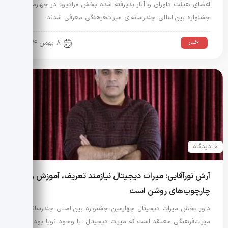
اعضای هیئت داوران و آثار پذیرفته شده بخش «رادیو» در چهارمین
جشنواره بین‌المللی چندرسانه‌ای میراث‌فرهنگی معرفی شدند.
اخبار
8 بهمن 1404
0 دیدگاه
آرش نورآقایی: میراث دیجیتال نیازمند تعریف، آموزش و
چارچوب‌های روشن است
داور بخش میراث دیجیتال چهارمین جشنواره بین‌المللی چندرسانه‌ای
میراث‌فرهنگی معتقد است که میراث دیجیتال، با وجود نوپا بودن،