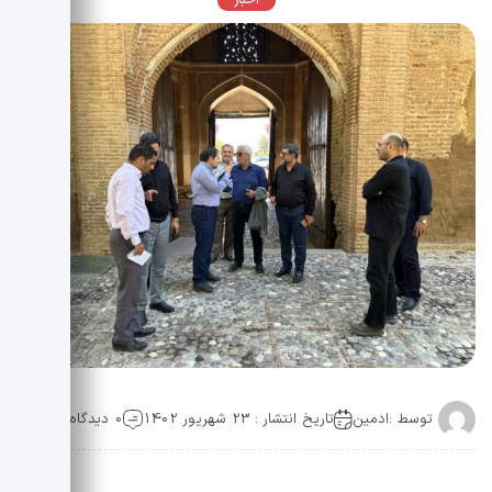
اخبار
توسط :
ادمین
تاریخ انتشار : 23 شهریور 1402
0 دیدگاه