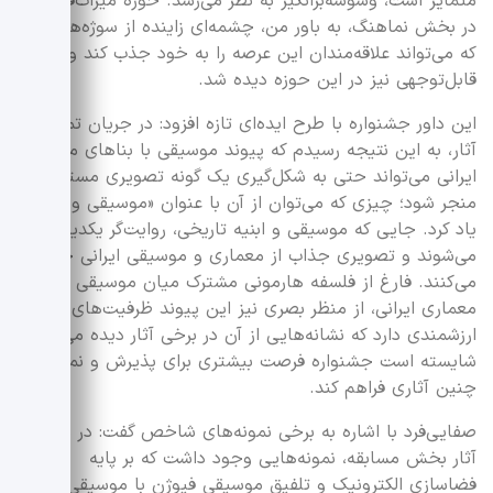
متمایز است، وسوسه‌برانگیز به نظر می‌رسد. حوزه میراث‌فرهنگی
در بخش نماهنگ، به باور من، چشمه‌ای زاینده از سوژه‌هاست
که می‌تواند علاقه‌مندان این عرصه را به خود جذب کند و آثار
قابل‌توجهی نیز در این حوزه دیده شد.
این داور جشنواره با طرح ایده‌ای تازه افزود: در جریان تماشای
آثار، به این نتیجه رسیدم که پیوند موسیقی با بناهای معماری
ایرانی می‌تواند حتی به شکل‌گیری یک گونه تصویری مستقل
منجر شود؛ چیزی که می‌توان از آن با عنوان «موسیقی و بنا»
یاد کرد. جایی که موسیقی و ابنیه تاریخی، روایت‌گر یکدیگر
می‌شوند و تصویری جذاب از معماری و موسیقی ایرانی خلق
می‌کنند. فارغ از فلسفه هارمونی مشترک میان موسیقی و
معماری ایرانی، از منظر بصری نیز این پیوند ظرفیت‌های
ارزشمندی دارد که نشانه‌هایی از آن در برخی آثار دیده می‌شد و
شایسته است جشنواره فرصت بیشتری برای پذیرش و نمایش
چنین آثاری فراهم کند.
صفایی‌فرد با اشاره به برخی نمونه‌های شاخص گفت: در میان
آثار بخش مسابقه، نمونه‌هایی وجود داشت که بر پایه
فضاسازی الکترونیک و تلفیق موسیقی فیوژن با موسیقی ردیف