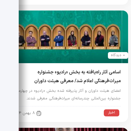
0 دیدگاه
اسامی آثار راه‌یافته به بخش «رادیو» جشنواره
میراث‌فرهنگی اعلام شد/ معرفی هیئت داوران
اعضای هیئت داوران و آثار پذیرفته شده بخش «رادیو» در چهارمین
جشنواره بین‌المللی چندرسانه‌ای میراث‌فرهنگی معرفی شدند.
اخبار
8 بهمن 1404