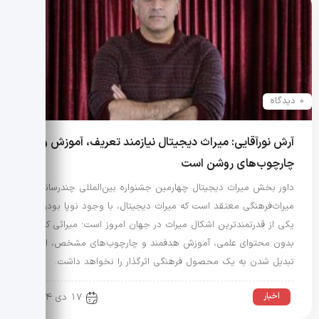
0 دیدگاه
آرش نورآقایی: میراث دیجیتال نیازمند تعریف، آموزش و
چارچوب‌های روشن است
داور بخش میراث دیجیتال چهارمین جشنواره بین‌المللی چندرسانه‌ای
میراث‌فرهنگی معتقد است که میراث دیجیتال، با وجود نوپا بودن،
یکی از قدرتمندترین اشکال میراث در جهان امروز است؛ میراثی که
بدون محتوای علمی، آموزش هدفمند و چارچوب‌های مشخص، امکان
تبدیل شدن به یک محصول فرهنگی اثرگذار را نخواهد داشت.
اخبار
17 دی 1404