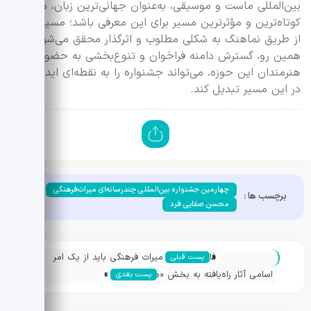
بین‌المللی ماست و موسیقی، به‌عنوان جهانی‌ترین زبان، می‌تواند
کوتاه‌ترین و مؤثرترین مسیر برای این معرفی باشد؛ مسیری که
از طریق نماهنگ به شکلی مطلوب و اثرگذار محقق می‌شود. از
همین رو، گسترش دامنه فراخوان و تنوع‌بخشی به حضور
هنرمندان این حوزه، می‌تواند جشنواره را به نقطه‌ای ایده‌آل‌تر
در این مسیر تبدیل کند.
چهارمین جشنواره بین‌المللی چندرسانه‌ای میراث‌فرهنگی
برچسب ها :
محسن صفایی فرد
«
فاطمه داوری: میراث فرهنگی باید از یک امر
پست قبلی
»
بیرونی به باور درونی جامعه تبدیل شود
اسامی آثار راه‌یافته به بخش «مستند»
پست بعدی
جشنواره میراث‌فرهنگی اعلام شد/ معرفی
هیئت داوران