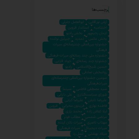
برچسب‌ها
آرش نورآقایی
ابوالفضل جلیلی
اختتامیه
استاندار قزوین
ایمان رحیم‌پور
بخش رادیو
بخش عکس
تمدید
جبرئیل نوکنده
جشنواره بین‌المللی چندرسانه‌ای میراث
فرهنگی
جشنواره ملی چند رسانه‌ای میراث فرهنگی
جشنواره چند رسانه‌ای
جواد قارایی
حسین شیخ‌الاسلامی
رادیو
روانبخش صادقی
سومین جشنواره بین‌المللی چندرسانه‌ای
میراث‌فرهنگی
سید مصطفی فاطمی
سینما
شورای سیاست‌گذاری
علی دارابی
علیرضا تابش
علیرضا کیایی
فاطمه نهاری
فریدون محرابی
قزوین
لیلا کفاش زاده
محمد یاری
مرتضی شمسی
مطالب فوتر
مهتاب ناصری
میراث بانان آینده
میراث دیجیتال
میراث فرهنگی
میلاد بهشتی
نسل زد