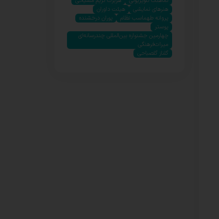
نماهنگ تلویزیونی
هربرت کریم مسیحی
هنرهای نمایشی
هیئت داوران
پروانه طهماسب نظام
پوران درخشنده
پوستر
چهارمین جشنواره بین‌المللی چندرسانه‌ای
میراث‌فرهنگی
گلناز گلصباحی