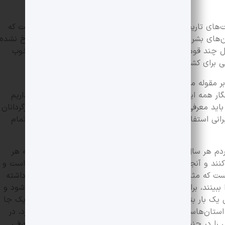
های تاریخی وزارت میراث‌فرهنگی تاکید کرد: واقعیت این است که
دن‌های بشری است که در حال حاضر هنوز وجود دارد و منسوخ نشده
یل چند قومیتی بودن این سرزمین تنوع دارد که انگار خیلی خوب
صتی برای کشف خویشتن به خصوص برای نسل جوان است.
 بر مقوله میراث‌فرهنگی گفت: ما به طور کلی در بخش معرفی
ر همه این زمینه فرهنگی، ادبیات و شعر و شاهنامه‌ای که داریم
اید معرفی شود، در تمام دنیا پخش شود و فیلم‌سازان و کارگردانان
رانی استفاده کنند و در این صورت انگار سفیر فرهنگی ما در تمام
ردم هر سال برای این جشنواره شور و شوق داشته باشند و به هر
ند و آنجا را ببینند، اما این به شکل آرمانی و خیال‌پردازانه است و
 است که مثل جشنواره‌های معروف دنیا که مردم اگر پولش را داشته
 را ببینند، برای جشنواره میراث‌فرهنگی هم سر و دست شکانده شود و
 یک بار بتوانیم همه چیز‌هایی که در این کشور پخش است یک جا
استان‌هاست اما آنجا فقط شاخه صنایع‌دستی را در بر می‌گیرد، در
ی را در چند روز از این سرزمین گسترده به آن شهر و مردم معرفی