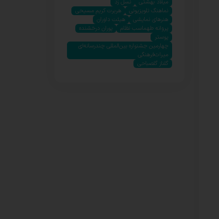
میلاد بهشتی
نسل زد
نماهنگ تلویزیونی
هربرت کریم مسیحی
هنرهای نمایشی
هیئت داوران
پروانه طهماسب نظام
پوران درخشنده
پوستر
چهارمین جشنواره بین‌المللی چندرسانه‌ای
میراث‌فرهنگی
گلناز گلصباحی