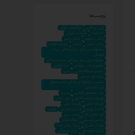
برچسب‌ها
آرش نورآقایی
ابوالفضل جلیلی
اختتامیه
استاندار قزوین
ایمان رحیم‌پور
بخش رادیو
بخش عکس
تمدید
جبرئیل نوکنده
جشنواره بین‌المللی چندرسانه‌ای میراث
فرهنگی
جشنواره ملی چند رسانه‌ای میراث فرهنگی
جشنواره چند رسانه‌ای
جواد قارایی
حسین شیخ‌الاسلامی
رادیو
روانبخش صادقی
سومین جشنواره بین‌المللی چندرسانه‌ای
میراث‌فرهنگی
سید مصطفی فاطمی
سینما
شورای سیاست‌گذاری
علی دارابی
علیرضا تابش
علیرضا کیایی
فاطمه نهاری
فریدون محرابی
قزوین
لیلا کفاش زاده
محمد یاری
مرتضی شمسی
مطالب فوتر
مهتاب ناصری
میراث بانان آینده
میراث دیجیتال
میراث فرهنگی