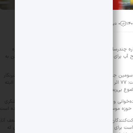
0 دیدگاه
ه چندرسانه‌ای میراث‌فرهنگی توضیح ضرورت برگزاری جشنواره
یح آب برای ماهی و این جشنواره را فرصتی برای کشف خویشتن به
 سومین جشنواره چندرسانه‌ای میراث‌فرهنگی، در گفت‌وگو با خبرنگار
پانا درباره تعداد آثار راه‌یافته به این بخش گفت: ۷۷ اثر به بخش «میراث‌بانان آینده» راه پیدا کرده است که البته
موضوع بی‌ربط بود و حذف شد.
رده‌خوانی و شاهنامه‌خوانی، مستند گردشگری و جاذبه‌های گردشگری
در حوزه موسیقی و صنایع‌دستی و متون کهن به دست ما رسیده است.
مدیر بخش «میراث‌بانان آینده» حدود سنی شرکت‌کنندگان را ۷ تا ۱۵ سال اعلام کرد و درباره نقاط قوت و ضعف آثا
ست برای اینکه بچه‌ها بفهمند میراث‌فرهنگی چیست. از آثاری که