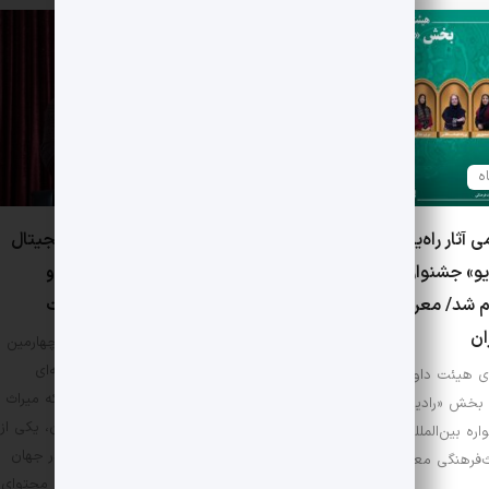
0 دیدگاه
ی آثار راه‌یافته به بخش
آرش نورآقایی: میراث دیجیتال
یو» جشنواره میراث‌فرهنگی
نیازمند تعریف، آموزش و
م شد/ معرفی هیئت
چارچوب‌های روشن است
ان
داور بخش میراث دیجیتال چهارمین
جشنواره بین‌المللی چندرسانه‌ای
 هیئت داوران و آثار پذیرفته
میراث‌فرهنگی معتقد است که میراث
بخش «رادیو» در چهارمین
دیجیتال، با وجود نوپا بودن، یکی از
ره بین‌المللی چندرسانه‌ای
قدرتمندترین اشکال میراث در جهان
ث‌فرهنگی معرفی شدند.
امروز است؛ میراثی که بدون محتوای