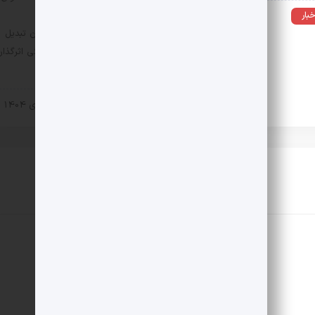
علمی، آموزش هدفمند و
خبار
8 بهمن 1404
چارچوب‌های مشخص، امکان تبدیل
شدن به یک محصول فرهنگی اثرگذار
را نخواهد داشت.
اخبار
17 دی 1404