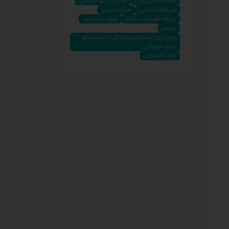
نماهنگ تلویزیونی
هربرت کریم مسیحی
هنرهای نمایشی
هیئت داوران
پروانه طهماسب نظام
پوران درخشنده
پوستر
چهارمین جشنواره بین‌المللی چندرسانه‌ای
میراث‌فرهنگی
گلناز گلصباحی