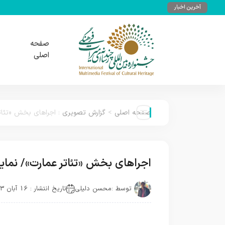
آخرین اخبار
صفحه
اصلی
صفحه اصلی
>
گزارش تصویری
:
اجراهای بخش «تئاتر ع
اجراهای بخش «تئاتر عمارت»/ نمایش چها
توسط :
محسن دلیلی
تاریخ انتشار : 16 آبان 1403