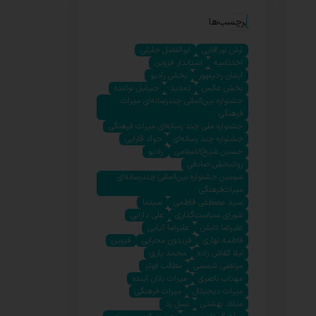
برچسب‌ها
آرش نورآقایی
ابوالفضل جلیلی
اختتامیه
استاندار قزوین
ایمان رحیم‌پور
بخش رادیو
بخش عکس
تمدید
جبرئیل نوکنده
جشنواره بین‌المللی چندرسانه‌ای میراث
فرهنگی
جشنواره ملی چند رسانه‌ای میراث فرهنگی
جشنواره چند رسانه‌ای
جواد قارایی
حسین شیخ‌الاسلامی
رادیو
روانبخش صادقی
سومین جشنواره بین‌المللی چندرسانه‌ای
میراث‌فرهنگی
سید مصطفی فاطمی
سینما
شورای سیاست‌گذاری
علی دارابی
علیرضا تابش
علیرضا کیایی
فاطمه نهاری
فریدون محرابی
قزوین
لیلا کفاش زاده
محمد یاری
مرتضی شمسی
مطالب فوتر
مهتاب ناصری
میراث بانان آینده
میراث دیجیتال
میراث فرهنگی
میلاد بهشتی
نسل زد