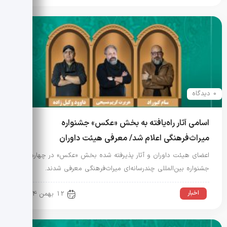
0 دیدگاه
اسامی آثار راه‌یافته به بخش «عکس» جشنواره
میراث‌فرهنگی اعلام شد/ معرفی هیئت داوران
اعضای هیئت داوران و آثار پذیرفته شده بخش «عکس» در چهارمین
جشنواره بین‌المللی چندرسانه‌ای میراث‌فرهنگی معرفی شدند.
اخبار
12 بهمن 1404