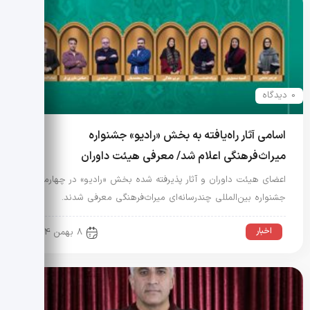
0 دیدگاه
اسامی آثار راه‌یافته به بخش «رادیو» جشنواره
میراث‌فرهنگی اعلام شد/ معرفی هیئت داوران
اعضای هیئت داوران و آثار پذیرفته شده بخش «رادیو» در چهارمین
جشنواره بین‌المللی چندرسانه‌ای میراث‌فرهنگی معرفی شدند.
اخبار
8 بهمن 1404