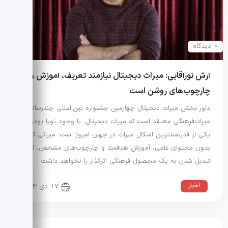
0 دیدگاه
آرش نورآقایی: میراث دیجیتال نیازمند تعریف، آموزش و
چارچوب‌های روشن است
داور بخش میراث دیجیتال چهارمین جشنواره بین‌المللی چندرسانه‌ای
میراث‌فرهنگی معتقد است که میراث دیجیتال، با وجود نوپا بودن،
یکی از قدرتمندترین اشکال میراث در جهان امروز است؛ میراثی که
بدون محتوای علمی، آموزش هدفمند و چارچوب‌های مشخص، امکان
تبدیل شدن به یک محصول فرهنگی اثرگذار را نخواهد داشت.
اخبار
17 دی 1404