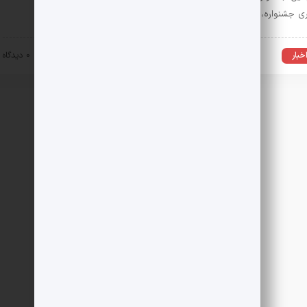
ی جشنواره، ینگ اسرانگ نماینده دفتر یونسکو در تهران …
خبار
17 آبان 1403
0 دیدگاه