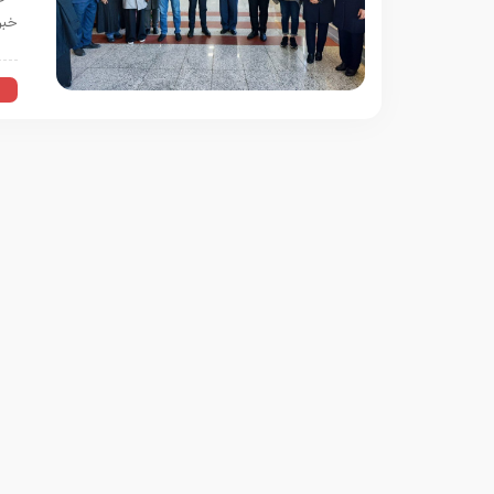
خبر
ا