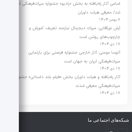
اسامی آثار راه‌یافته به بخش «رادیو» جشنواره میراث‌فرهنگی اعلام
شد/ معرفی هیئت داوران
8 بهمن 1404
آرش نورآقایی: میراث دیجیتال نیازمند تعریف، آموزش و
چارچوب‌های روشن است
17 دی 1404
آتوسا مومنی: آثار خارجی جشنواره فرصتی برای بازنمایی
میراث‌فرهنگی ایران به جهان است
17 دی 1404
آثار راه‌یافته و هیئت داوران بخش «فیلم بلند داستانی» جشنواره
میراث‌فرهنگی معرفی شدند
17 دی 1404
شبکه‌های اجتماعی ما