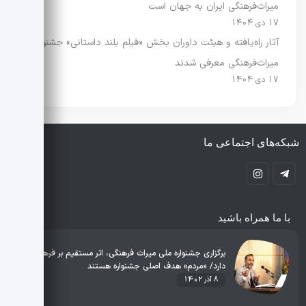
میراث‌فرهنگی ایران به جهان است
17 دی 1404
آثار راه‌یافته و هیئت داوران بخش «فیلم بلند داستانی» جشنواره
میراث‌فرهنگی معرفی شدند
17 دی 1404
شبکه‌های اجتماعی ما
با ما همراه باشید
برگزاری جشنواره ملی میراث فرهنگی، اثر مستقیم بر فرهنگ
دارد/ «مردم» هدف اصلی جشنواره هستند
8 آذر 1402