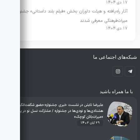
17 دی 1404
آثار راه‌یافته و هیئت داوران بخش «فیلم بلند داستانی» جشنواره
میراث‌فرهنگی معرفی شدند
17 دی 1404
شبکه‌های اجتماعی ما
با ما همراه باشید
علیرضا تابش در نشست خبری جشنواره:حضور شگفت‌انگیز دهه
هشتادی‌ها و نودی‌ها در جشنواره / مشارکت نسل نو در پویش
«میراث‌بانان کوچک»
29 آبان 1402