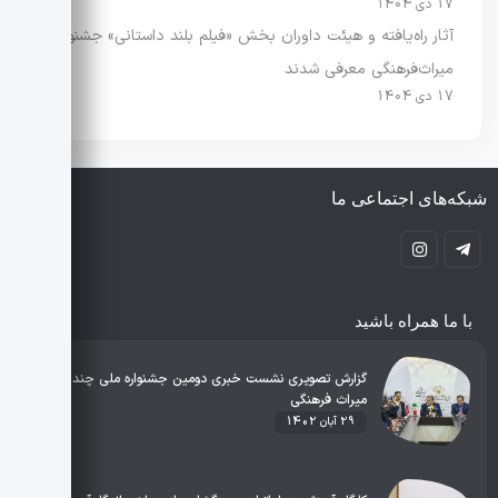
17 دی 1404
آثار راه‌یافته و هیئت داوران بخش «فیلم بلند داستانی» جشنواره
میراث‌فرهنگی معرفی شدند
17 دی 1404
شبکه‌های اجتماعی ما
با ما همراه باشید
گزارش تصویری نشست خبری دومین جشنواره ملی چند رسانه‌ای
میراث فرهنگی
29 آبان 1402