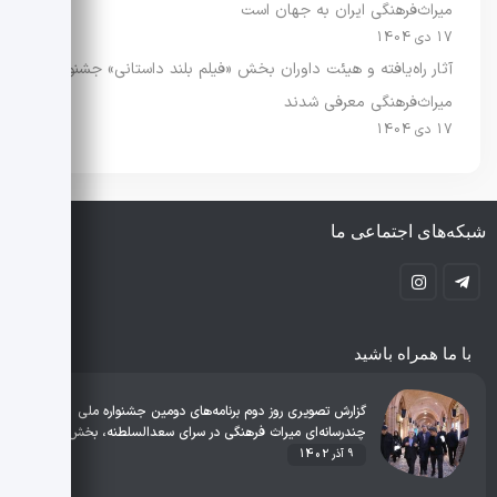
میراث‌فرهنگی ایران به جهان است
17 دی 1404
آثار راه‌یافته و هیئت داوران بخش «فیلم بلند داستانی» جشنواره
میراث‌فرهنگی معرفی شدند
17 دی 1404
شبکه‌های اجتماعی ما
با ما همراه باشید
گزارش تصویری روز دوم برنامه‌های دومین جشنواره ملی
چندرسانه‌ای میراث فرهنگی در سرای سعد‌السلطنه، بخش۱
9 آذر 1402