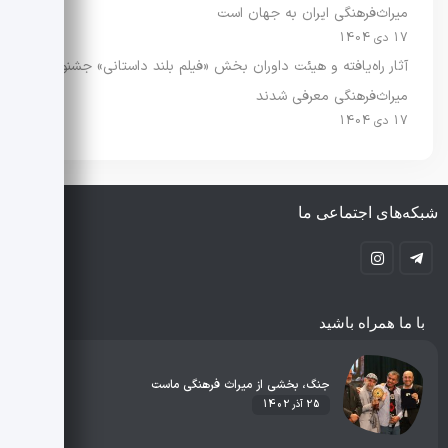
میراث‌فرهنگی ایران به جهان است
17 دی 1404
آثار راه‌یافته و هیئت داوران بخش «فیلم بلند داستانی» جشنواره
میراث‌فرهنگی معرفی شدند
17 دی 1404
شبکه‌های اجتماعی ما
با ما همراه باشید
جنگ، بخشی از میراث فرهنگی ماست
25 آذر 1402