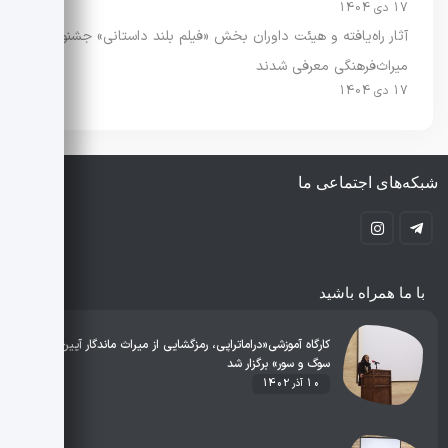
17 دی 1404
آثار راه‌یافته و هیئت داوران بخش «فیلم بلند داستانی» جشنواره
میراث‌فرهنگی معرفی شدند
17 دی 1404
شبکه‌های اجتماعی ما
با ما همراه باشید
کارگاه آموزشی«دراماتراپی، رمزگشایی از میراث ماندگار آیین‌های
سوگ و سور» برگزار شد
10 آذر 1402