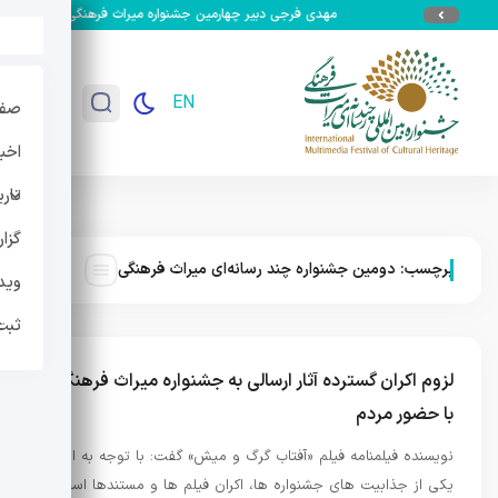
مهدی فرجی دبیر چهارمین جشنواره میراث فرهنگی شد
جزئ
EN
صفح
اخبا
تار
گزا
برچسب:
دومین جشنواره چند رسانه‌ای میراث فرهنگی
وید
ثبت
لزوم اکران گسترده آثار ارسالی به جشنواره میراث فرهنگی
با حضور مردم
نویسنده فیلمنامه فیلم «آفتاب گرگ و میش» گفت: با توجه به اینکه
یکی از جذابیت های جشنواره ها، اکران فیلم ها و مستندها است،