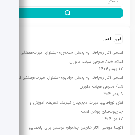
آخرین اخبار
اسامی آثار راه‌یافته به بخش «عکس» جشنواره میراث‌فرهنگی
اعلام شد/ معرفی هیئت داوران
12 بهمن 1404
اسامی آثار راه‌یافته به بخش «رادیو» جشنواره میراث‌فرهنگی اعلام
شد/ معرفی هیئت داوران
8 بهمن 1404
آرش نورآقایی: میراث دیجیتال نیازمند تعریف، آموزش و
چارچوب‌های روشن است
17 دی 1404
آتوسا مومنی: آثار خارجی جشنواره فرصتی برای بازنمایی