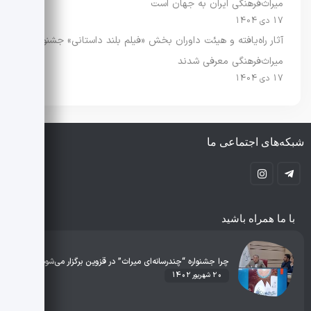
میراث‌فرهنگی ایران به جهان است
17 دی 1404
آثار راه‌یافته و هیئت داوران بخش «فیلم بلند داستانی» جشنواره
میراث‌فرهنگی معرفی شدند
17 دی 1404
شبکه‌های اجتماعی ما
با ما همراه باشید
چرا جشنواره “چندرسانه‌ای میراث” در قزوین برگزار می‌شود؟
20 شهریور 1402