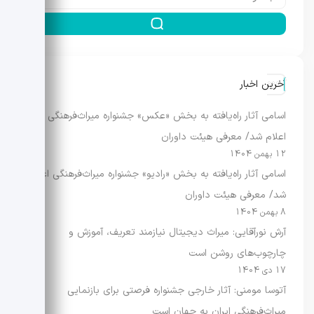
آخرین اخبار
اسامی آثار راه‌یافته به بخش «عکس» جشنواره میراث‌فرهنگی
اعلام شد/ معرفی هیئت داوران
12 بهمن 1404
اسامی آثار راه‌یافته به بخش «رادیو» جشنواره میراث‌فرهنگی اعلام
شد/ معرفی هیئت داوران
8 بهمن 1404
آرش نورآقایی: میراث دیجیتال نیازمند تعریف، آموزش و
چارچوب‌های روشن است
17 دی 1404
آتوسا مومنی: آثار خارجی جشنواره فرصتی برای بازنمایی
میراث‌فرهنگی ایران به جهان است