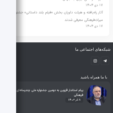
17 دی 1404
آثار راه‌یافته و هیئت داوران بخش «فیلم بلند داستانی» جشنواره
میراث‌فرهنگی معرفی شدند
17 دی 1404
شبکه‌های اجتماعی ما
با ما همراه باشید
پیام استاندار قزوین به دومین جشنواره ملی چندرسانه‌ای میراث
فرهنگی
8 آذر 1402