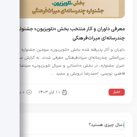
معرفی داوران و آثار منتخب بخش «تلویزیون» جشنواره
چندرسانه‌ای میراث‌فرهنگی
داوران و آثار پذیرفته شده بخش «تلویزیون» سومین جشنواره
بین‌المللی چندرسانه‌ای میراث‌فرهنگی معرفی شدند. به گزارش ستاد
خبری جشنواره، در بخش «داستانی و سریال تلویزیونی» سیدعباس
فاطمی نویسی، احمدرضا درویش و مجید …
اخبار
11 آبان 1403
0 دیدگاه
دنبال چیزی هستید؟