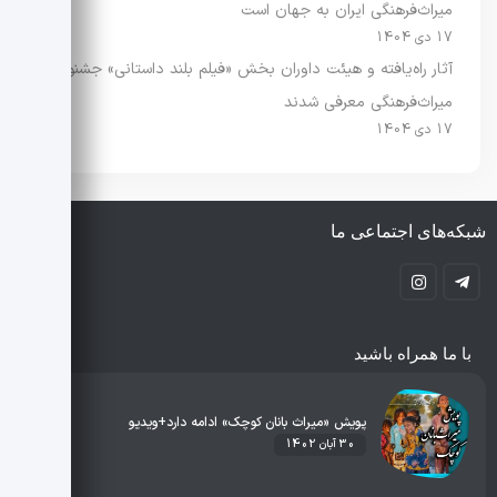
میراث‌فرهنگی ایران به جهان است
17 دی 1404
آثار راه‌یافته و هیئت داوران بخش «فیلم بلند داستانی» جشنواره
میراث‌فرهنگی معرفی شدند
17 دی 1404
شبکه‌های اجتماعی ما
با ما همراه باشید
پویش «میراث بانان کوچک» ادامه دارد+ویدیو
30 آبان 1402