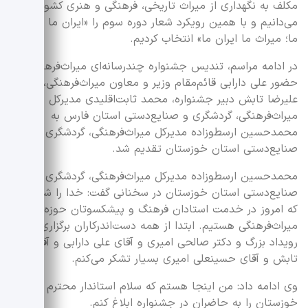
مکلف به نگهداری از میراث تاریخی، فرهنگی و هنری کشور
می‌دانیم و با همین رویکرد شعار دوره سوم‌ را «ایران ما میراث
ما؛ میراث ما ایران ما» انتخاب کردیم.
در ادامه مراسم، تندیس جشنواره چندرسانه‌ای میراث‌فرهنگی با
حضور علی دارابی قائم‌مقام وزیر و معاون میراث‌فرهنگی،
علیرضا تابش دبیر جشنواره، محمد ثابت‌اقلیدی مدیرکل
میراث‌فرهنگی، گردشگری و صنایع‌دستی استان فارس به
محمدحسین ارسطوزاده مدیر‌کل میراث‌فرهنگی، گردشگری و
صنایع‌دستی استان خوزستان تقدیم شد.
محمدحسین ارسطوزاده مدیرکل میراث‌فرهنگی، گردشگری و
صنایع‌دستی استان خوزستان در سخنانی گفت: خدا را شاکریم
که امروز در خدمت استادان فرهنگ و پیشکسوتان حوزه
میراث‌فرهنگی هستیم. ابتدا از همه دست‌اندرکاران برگزاری این
رویداد بزرگ و دکتر صالحی امیری و آقای علی دارابی و آقای
تابش و آقای حسینعلی امیری بسیار تشکر می‌کنم.
وی ادامه داد: من اینجا هستم که سلام استاندار محترم
خوزستان را به حاضران در جشنواره ابلاغ کنم‌.