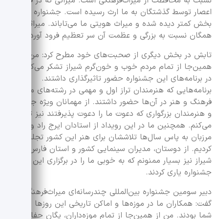
نسبت به محافظت از میراث‌فرهنگی است. میراثی که در قرون و
اعصار توسط گذشتگان به ما ارث رسیده است‌. جشنواره نوری بر
بخش کمتر دیده شده و میراث هویتی ما می‌تاباند. میراثی که
همگان نسبت به بزرگی و عظمت آن سر تعظیم فرود آورده‌اند.
تابش در بخش دیگری از صحبت‌های خود مطرح کرد: من از
همین‌جا از تمام مردم خوب و خون‌گرم شیراز تشکر می‌کنم که
در برنامه‌های این جشنواره حضور تاثیرگذاری داشتند.
برنامه‌هایی که هنرمندان تراز اول و مهمی در رشته‌های مختلف
فرهنگ و هنر در آن‌ها حضور داشتند. از مهمانان ویژه جشنواره
و هنرمندان بزرگواری که دعوت ما را دعوت پذیرفتند نیز تشکر
می‌کنم. همچنین ما در این رویداد از استادان ایرج راد و هادی
مرزبان به پاس سال‌ها تلاششان برای هنر این کشور تجلیل
کردیم. از دوستان، مدیران سینمایی کشور و استان فارس و
شیراز نیز بسیار ممنونم که به خوبی ما را در برگزاری این
جشنواره یاری کردند.
دبیر سومین جشنواره بین‌المللی چندرسانه‌ای میراث‌فرهنگی
گفت: همکاران ما در موزه‌ها و اماکن تاریخی این روزها میزبان
شما بودند. من از همین‌جا از تمام موزه‌داران، یگان حفاظت