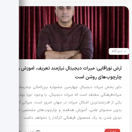
0 دیدگاه
آرش نورآقایی: میراث دیجیتال نیازمند تعریف، آموزش و
چارچوب‌های روشن است
داور بخش میراث دیجیتال چهارمین جشنواره بین‌المللی چندرسانه‌ای
میراث‌فرهنگی معتقد است که میراث دیجیتال، با وجود نوپا بودن،
یکی از قدرتمندترین اشکال میراث در جهان امروز است؛ میراثی که
بدون محتوای علمی، آموزش هدفمند و چارچوب‌های مشخص، امکان
تبدیل شدن به یک محصول فرهنگی اثرگذار را نخواهد داشت.